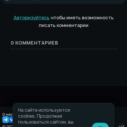
Авторизуйтесь
чтобы иметь возможность
писать комментарии
0
КОММЕНТАРИЕВ
На сайте используются
О нас
Правовая информация
cookies. Продолжая
пользоваться сайтом, вы
© 2026 Taverna.gg
+18