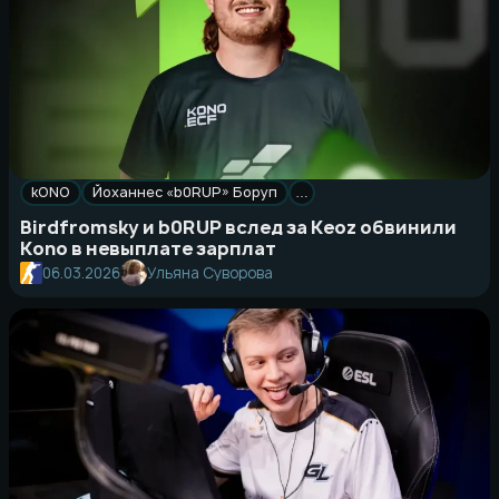
kONO
Йоханнес «b0RUP» Боруп
…
Birdfromsky и b0RUP вслед за Keoz обвинили
Kono в невыплате зарплат
06.03.2026
Ульяна Суворова