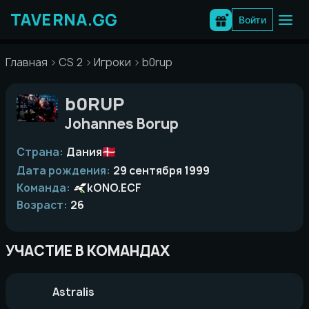
Перейти
к
Войти
содержимому
Главная
CS 2
Игроки
b0rup
b0RUP
Johannes Borup
Страна:
Дания
Дата рождения:
29 сентября 1999
Команда:
kONO.ECF
Возраст:
26
УЧАСТИЕ В КОМАНДАХ
Astralis