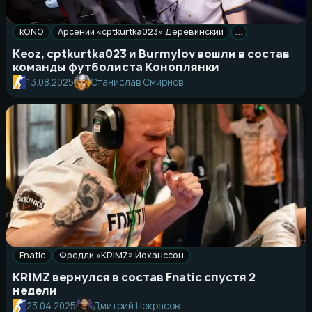
kONO
Арсений «cptkurtka023» Деревинский
…
Keoz, cptkurtka023 и Burmylov вошли в состав
команды футболиста Коноплянки
13.08.2025
Станислав Смирнов
Fnatic
Фредди «KRIMZ» Йоханссон
KRIMZ вернулся в состав Fnatic спустя 2
недели
23.04.2025
Дмитрий Некрасов