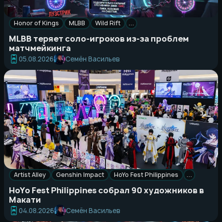
Honor of Kings
MLBB
Wild Rift
…
MLBB теряет соло-игроков из-за проблем
матчмейкинга
Семён Васильев
05.08.2026
Artist Alley
Genshin Impact
HoYo Fest Philippines
…
HoYo Fest Philippines собрал 90 художников в
Макати
Семён Васильев
04.08.2026