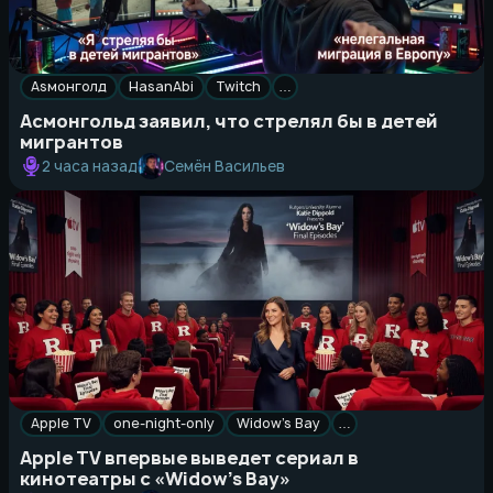
Asмонголд
HasanAbi
Twitch
…
Асмонгольд заявил, что стрелял бы в детей
мигрантов
Семён Васильев
2 часа назад
Apple TV
one-night-only
Widow’s Bay
…
Apple TV впервые выведет сериал в
кинотеатры с «Widow’s Bay»