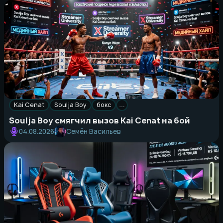
Kai Cenat
Soulja Boy
бокс
…
Soulja Boy смягчил вызов Kai Cenat на бой
Семён Васильев
04.08.2026