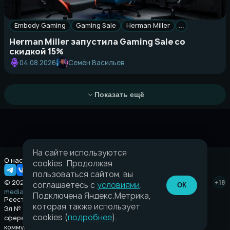
Embody Gaming
Gaming Sale
Herman Miller
…
Herman Miller запустила Gaming Sale со
скидкой 15%
Семён Васильев
04.08.2026
Показать ещё
На сайте используются
О нас
Правовая информация
cookies. Продолжая
пользоваться сайтом, вы
© 2026 Taverna.gg
+18
соглашаетесь с
условиями
.
ОК
media@taverna.gg
Подключена Яндекс.Метрика,
Реестровая запись:
которая также использует
Эл № ФС77-89710 выдано Федеральной службой по надзору в
cookies (
подробнее
).
сфере связи, информационных технологий и массовых
коммуникаций (Роскомнадзор) от 08 июля 2025.