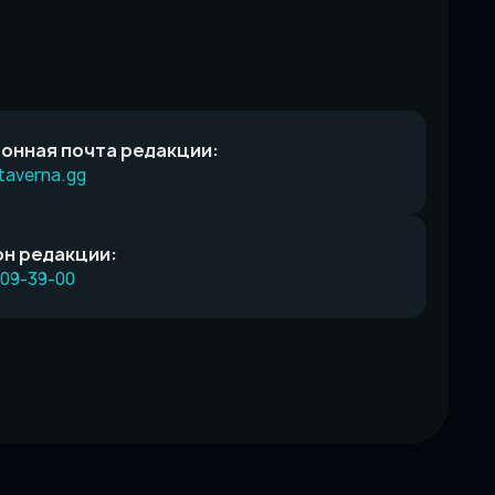
онная почта редакции:
taverna.gg
н редакции:
609-39-00