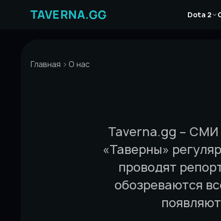
Перейти
Новости
к
Dota 2
Статьи
содержимому
Гайды
Главная
О нас
Taverna.gg – СМИ 
«Таверны» регуляр
проводят репорт
обозреваются все
появляют