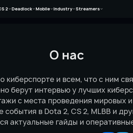
Новости
Новости
Новости
Новости
Новости
CS 2
Deadlock
Mobile
Industry
Streamers
Статьи
Статьи
Статьи
Статьи
Статьи
Гайды
Гайды
Гайды
Гайды
Гайды
О нас
о киберспорте и всем, что с ним с
но берут интервью у лучших кибер
ажи с места проведения мировых и
 события в Dota 2, CS 2, MLBB и др
ся актуальные гайды и оперативные