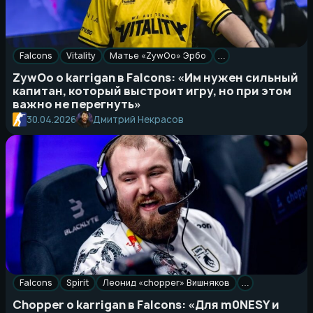
Falcons
Vitality
Матье «ZywOo» Эрбо
…
ZywOo о karrigan в Falcons: «Им нужен сильный
капитан, который выстроит игру, но при этом
важно не перегнуть»
Дмитрий Некрасов
30.04.2026
Falcons
Spirit
Леонид «chopper» Вишняков
…
Chopper о karrigan в Falcons: «Для m0NESY и