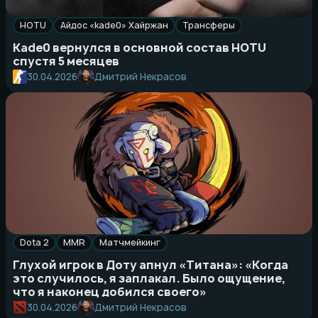
HOTU
Айдос «kade0» Хайржан
Трансферы
Kade0 вернулся в основной состав HOTU
спустя 5 месяцев
Дмитрий Некрасов
30.04.2026
Dota 2
MMR
Матчмейкинг
Глухой игрок в Доту апнул «Титана»: «Когда
это случилось, я заплакал. Было ощущение,
что я наконец добился своего»
Дмитрий Некрасов
30.04.2026