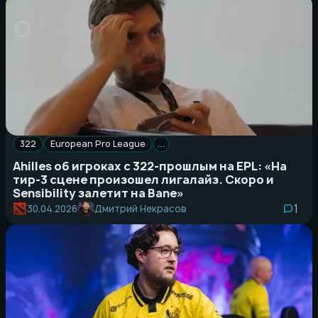
322
European Pro League
…
Ahilles об игроках с 322-прошлым на EPL: «На
тир-3 сцене произошел лигалайз. Скоро и
Sensibility залетит на Bane»
1
Дмитрий Некрасов
30.04.2026