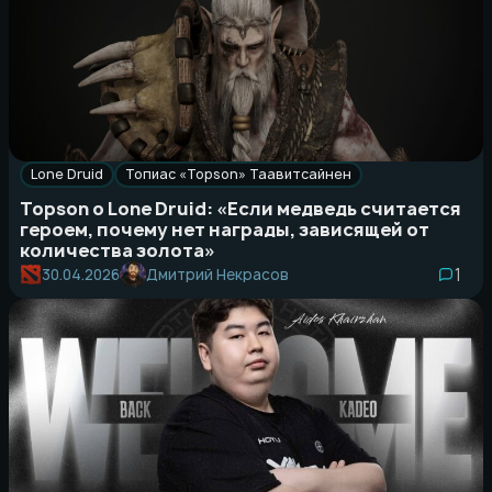
Lone Druid
Топиас «Topson» Таавитсайнен
Topson о Lone Druid: «Если медведь считается
героем, почему нет награды, зависящей от
количества золота»
1
Дмитрий Некрасов
30.04.2026