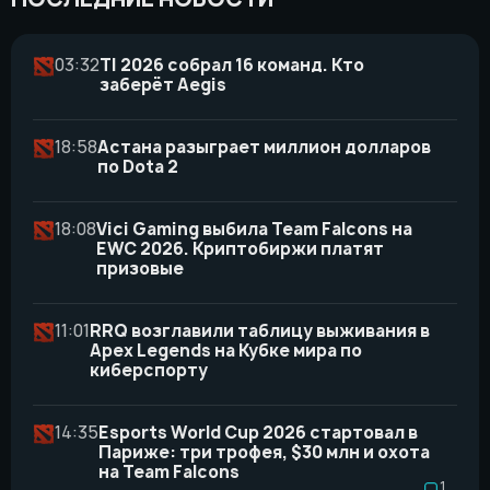
03:32
TI 2026 собрал 16 команд. Кто
заберёт Aegis
18:58
Астана разыграет миллион долларов
по Dota 2
18:08
Vici Gaming выбила Team Falcons на
EWC 2026. Криптобиржи платят
призовые
11:01
RRQ возглавили таблицу выживания в
Apex Legends на Кубке мира по
киберспорту
14:35
Esports World Cup 2026 стартовал в
Париже: три трофея, $30 млн и охота
на Team Falcons
1