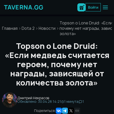
Перейти
к
Войти
содержимому
Topson о Lone Druid: «Если
Главная
Dota 2
Новости
почему нет награды, завис
золота»
Topson о Lone Druid:
«Если медведь считается
героем, почему нет
награды, зависящей от
количества золота»
Дмитрий Некрасов
Обновлено: 30.04.26 14:21
1 минута
1
Поделиться: