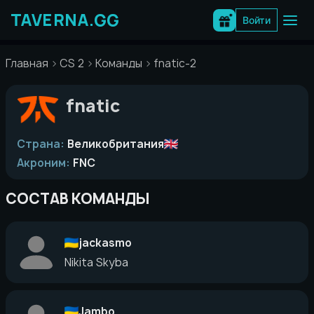
Перейти
к
Войти
содержимому
Главная
CS 2
Команды
fnatic-2
fnatic
Страна:
Великобритания
Акроним:
FNC
СОСТАВ КОМАНДЫ
jackasmo
Nikita Skyba
Jambo