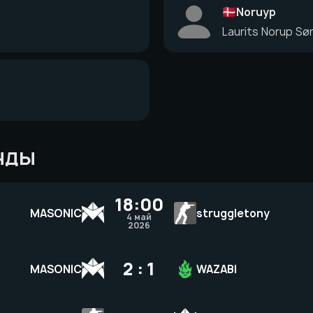
Noruyp
Laurits Norup Sø
НДЫ
18:00
MASONIC
struggletony
4 май
2026
2 : 1
MASONIC
WAZABI