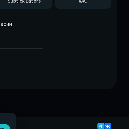
Subtick Eaters
VAC
тарии