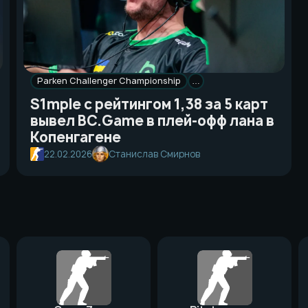
Parken Challenger Championship
…
S1mple с рейтингом 1,38 за 5 карт
вывел BC.Game в плей-офф лана в
Копенгагене
22.02.2026
Станислав Смирнов