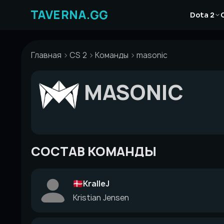
Перейти
Новости
к
Dota 2
Статьи
содержимому
Гайды
Главная
CS 2
Команды
masonic
MASONIC
СОСТАВ КОМАНДЫ
KralleJ
Kristian Jensen