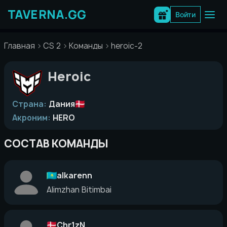
Перейти
к
Войти
содержимому
Главная
CS 2
Команды
heroic-2
Heroic
Страна:
Дания
Акроним:
HERO
СОСТАВ КОМАНДЫ
alkarenn
Alimzhan Bitimbai
Chr1zN