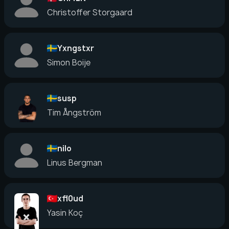
Christoffer Storgaard
Yxngstxr
Simon Boije
susp
Tim Ångström
nilo
Linus Bergman
xfl0ud
Yasin Koç