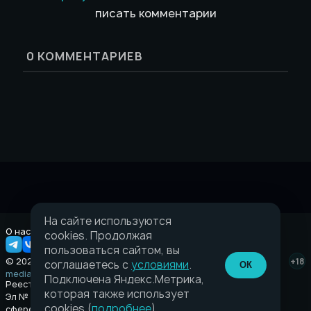
писать комментарии
0
КОММЕНТАРИЕВ
На сайте используются
О нас
Правовая информация
cookies. Продолжая
пользоваться сайтом, вы
© 2026 Taverna.gg
+18
соглашаетесь с
условиями
.
ОК
media@taverna.gg
Подключена Яндекс.Метрика,
Реестровая запись:
которая также использует
Эл № ФС77-89710 выдано Федеральной службой по надзору в
cookies (
подробнее
).
сфере связи, информационных технологий и массовых