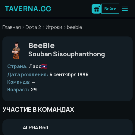
Перейти
к
Войти
содержимому
Главная
Dota 2
Игроки
beebie
BeeBie
Souban Sisouphanthong
Страна:
Лаос
Дата рождения:
6 сентября 1996
Команда:
—
Возраст:
29
УЧАСТИЕ В КОМАНДАХ
ALPHA Red