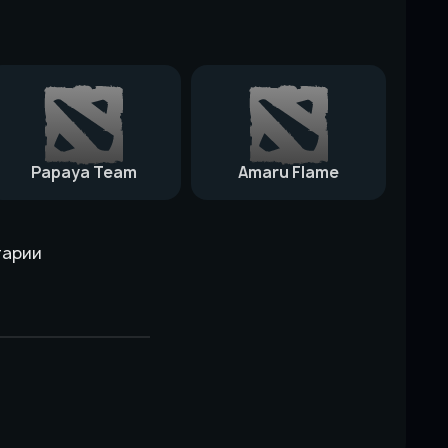
Papaya Team
Amaru Flame
тарии