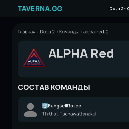
Перейти
Новости
к
Dota 2
Статьи
содержимому
Гайды
Главная
Dota 2
Команды
alpha-red-2
ALPHA Red
СОСТАВ КОМАНДЫ
BungsellRotee
Thithat Tachawattanakul