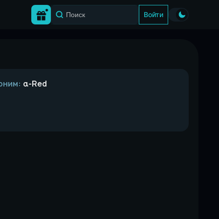
Войти
оним:
α-Red