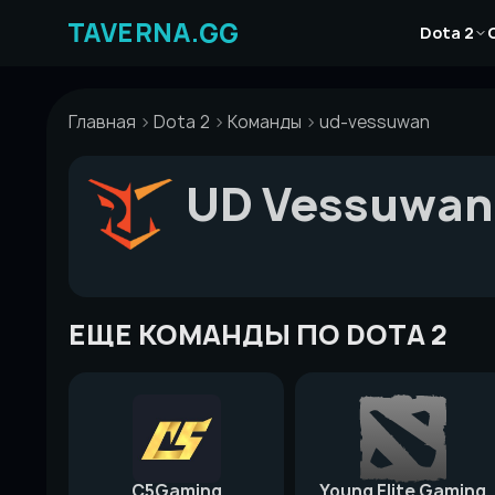
Перейти
Новости
к
Dota 2
Статьи
содержимому
Гайды
Главная
Dota 2
Команды
ud-vessuwan
UD Vessuwan
ЕЩЕ КОМАНДЫ ПО DOTA 2
C5Gaming
Young Elite Gaming