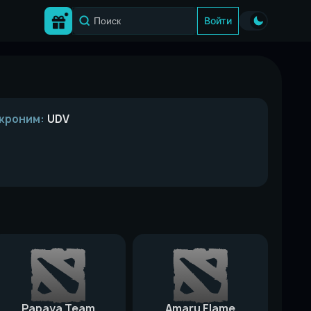
Войти
кроним:
UDV
Papaya Team
Amaru Flame