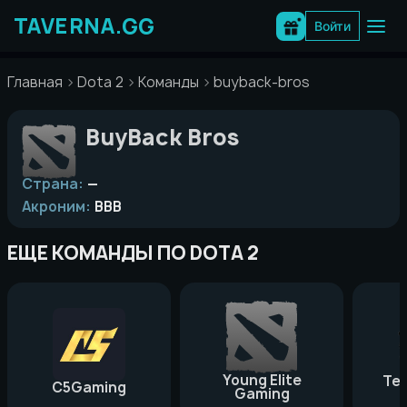
Перейти
к
Войти
содержимому
Главная
Dota 2
Команды
buyback-bros
BuyBack Bros
Страна:
—
Акроним:
BBB
ЕЩЕ КОМАНДЫ ПО DOTA 2
Young Elite
Te
C5Gaming
Gaming