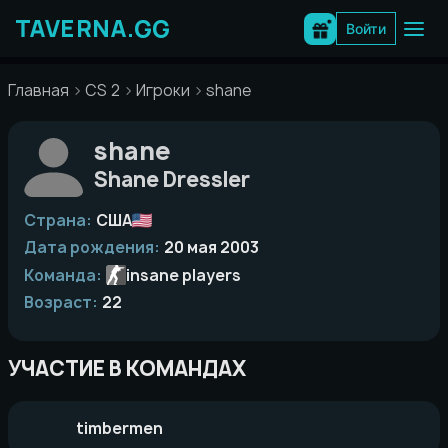
Перейти
к
Войти
содержимому
Главная
CS 2
Игроки
shane
shane
Shane Dressler
Страна:
США
Дата рождения:
20 мая 2003
Команда:
insane players
Возраст:
22
УЧАСТИЕ В КОМАНДАХ
timbermen