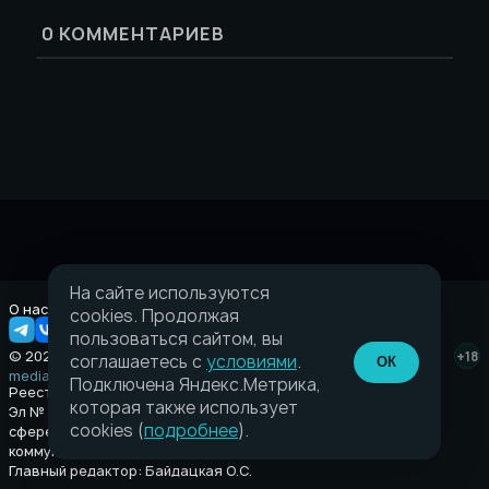
0
КОММЕНТАРИЕВ
На сайте используются
О нас
Правовая информация
cookies. Продолжая
пользоваться сайтом, вы
© 2026 Taverna.gg
+18
соглашаетесь с
условиями
.
ОК
media@taverna.gg
Подключена Яндекс.Метрика,
Реестровая запись:
которая также использует
Эл № ФС77-89710 выдано Федеральной службой по надзору в
cookies (
подробнее
).
сфере связи, информационных технологий и массовых
коммуникаций (Роскомнадзор) от 08 июля 2025.
Главный редактор: Байдацкая О.С.