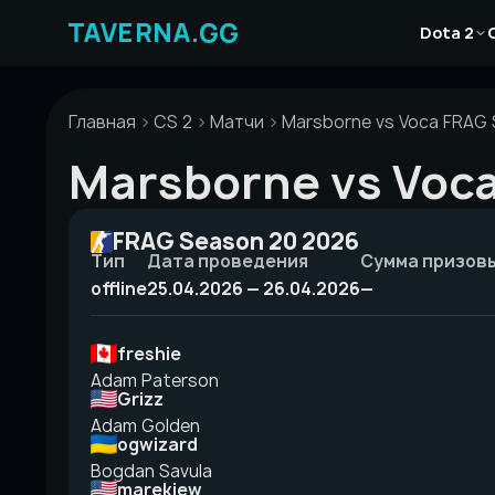
Перейти
Новости
к
Dota 2
Статьи
содержимому
Гайды
Главная
CS 2
Матчи
Marsborne vs Voca FRAG 
Marsborne vs Voc
FRAG Season 20 2026
Тип
Дата проведения
Сумма призов
offline
25.04.2026 — 26.04.2026
—
freshie
Adam Paterson
Grizz
Adam Golden
ogwizard
Bogdan Savula
marekiew