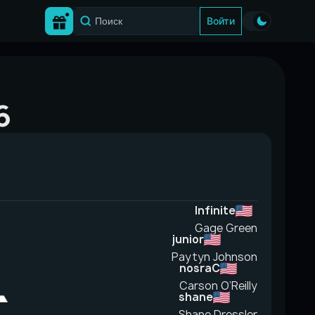
Войти
6
Infinite
Gage Green
junior
Paytyn Johnson
nosraC
Carson O’Reilly
shane
Shane Dressler