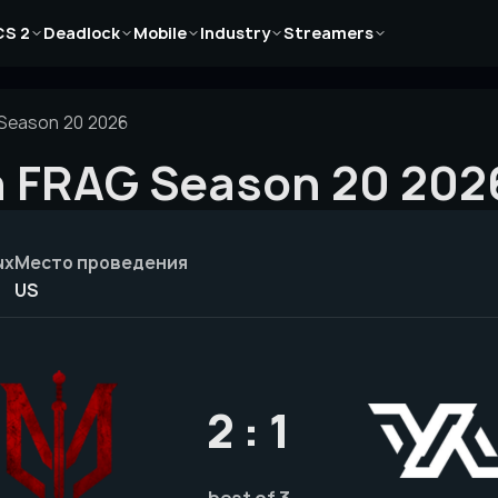
Новости
Новости
Новости
Новости
Новости
CS 2
Deadlock
Mobile
Industry
Streamers
Статьи
Статьи
Статьи
Статьи
Статьи
Гайды
Гайды
Гайды
Гайды
Гайды
Season 20 2026
a FRAG Season 20 202
ых
Место проведения
US
2 : 1
best of 3