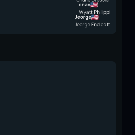
snav
Wyatt Phillippi
Jeorge
Jeorge Endicott