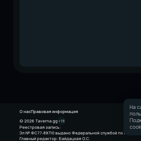
На с
О нас
Правовая информация
поль
Подк
© 2026 Taverna.gg
+18
cook
Реестровая запись:
Эл № ФС77-89710 выдано Федеральной службой по надзору 
Главный редактор: Байдацкая О.С.