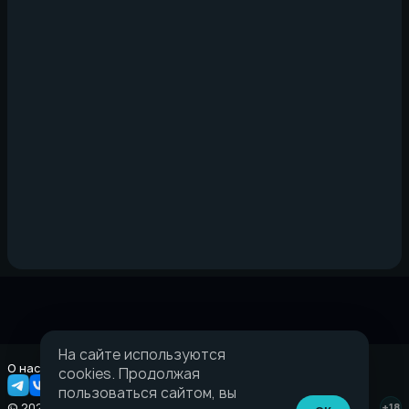
На сайте используются
О нас
Правовая информация
cookies. Продолжая
пользоваться сайтом, вы
© 2026 Taverna.gg
+18