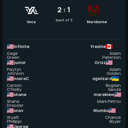
2 : 1
best of 3
Voca
Marsborne
Infinite
freshie
Gage
Adam
Green
Paterson
junior
Grizz
Paytyn
Adam
Johnson
Golden
nosraC
ogwizard
Carson
Bogdan
O’Reilly
Savula
shane
marekiew
Shane
Mark Petrov
Dressler
snav
Wumbo
Wyatt
Chance
Phillippi
Boyer
Jeorge