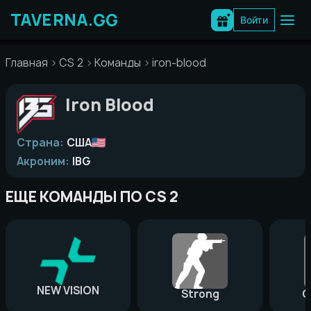
Перейти
к
Войти
содержимому
Главная
CS 2
Команды
iron-blood
Iron Blood
Страна:
США
Акроним:
IBG
ЕЩЕ КОМАНДЫ ПО CS 2
NEW VISION
Strong
G