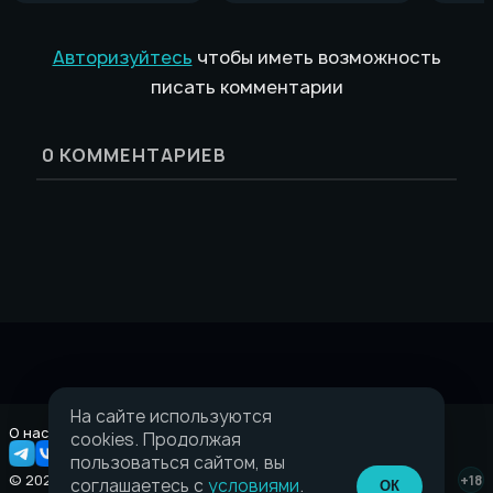
Авторизуйтесь
чтобы иметь возможность
писать комментарии
0
КОММЕНТАРИЕВ
На сайте используются
О нас
Правовая информация
cookies. Продолжая
пользоваться сайтом, вы
© 2026 Taverna.gg
+18
соглашаетесь с
условиями
.
ОК