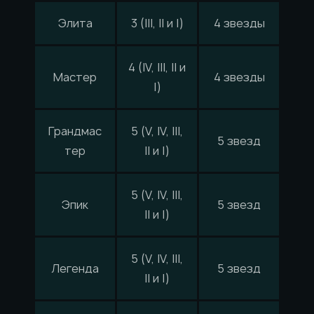
Элита
3 (III, II и I)
4 звезды
4 (IV, III, II и
Мастер
4 звезды
I)
Грандмас
5 (V, IV, III,
5 звезд
тер
II и I)
5 (V, IV, III,
Эпик
5 звезд
II и I)
5 (V, IV, III,
Легенда
5 звезд
II и I)