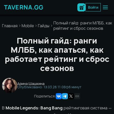
Перейти
к
Войти
содержимому
Полный гайд: ранги МЛББ, как 
Главная
Mobile
Гайды
рейтинг и сброс сезонов
Полный гайд: ранги
МЛББ, как апаться, как
работает рейтинг и сброс
сезонов
Арина Шашкина
Опубликовано: 19.03.26 11:08
6 минут
Поделиться:
В
Mobile Legends: Bang Bang
рейтинговая система —