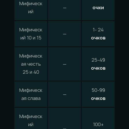
Мифическ
—
очки
ий
Мифическ
1- 24
—
ий 10 и 15
очков
Мифическ
25-49
ая честь
—
очков
25 и 40
Мифическ
50-99
—
ая слава
очков
Мифическ
ий
100+
—