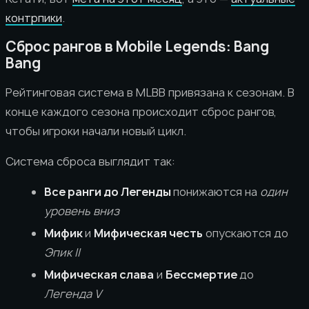
контрпики
.
Сброс рангов в Mobile Legends: Bang
Bang
Рейтинговая система в MLBB привязана к сезонам. В
конце каждого сезона происходит сброс рангов,
чтобы игроки начали новый цикл.
Система сброса выглядит так:
Все ранги до Легенды
понижаются на
один
уровень вниз
Мифик
и
Мифическая честь
опускаются до
Эпик II
Мифическая слава
и
Бессмертие
до
Легенда V