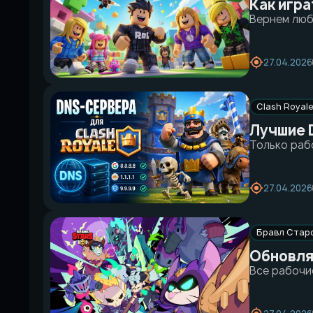
Как игра
Вернем люб
27.04.2026
Clash Royal
Лучшие 
Только раб
27.04.2026
Бравл Стар
Обновляе
Все рабочи