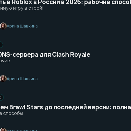
ть в Roblox в России в 2026: рабочие спос
имую игру в строй!
Арина Шашкина
e
DNS-сервера для Clash Royale
очие
Арина Шашкина
с
м Brawl Stars до последней версии: полна
е способы