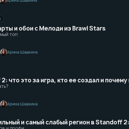
Арина Шашкина
с
рты и обои с Мелоди из Brawl Stars
мый топ
Арина Шашкина
6
 2: что это за игра, кто ее создал и почем
ать?
Арина Шашкина
6
льный и самый слабый регион в Standoff 2
ов и профи