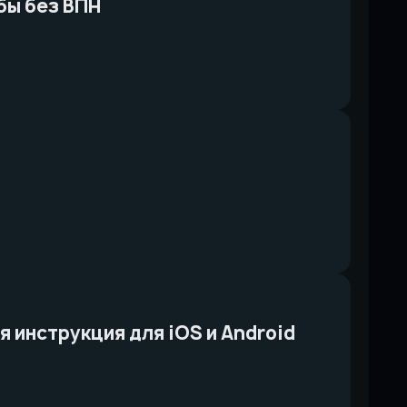
обы без ВПН
я инструкция для iOS и Android