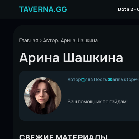
Перейти
Новости
к
Dota 2
Статьи
содержимому
Гайды
Главная
Автор: Арина Шашкина
Арина Шашкина
Автор
184 Посты
arina.stop@i
Ваш помощник по гайдам!
СВЕЖИЕ МАТЕРИАЛЫ