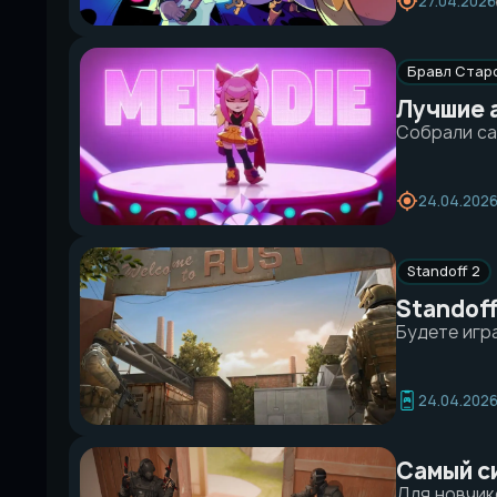
27.04.2026
Бравл Стар
Лучшие а
Собрали са
24.04.202
Standoff 2
Standoff
Будете игр
24.04.202
Самый си
Для новчик