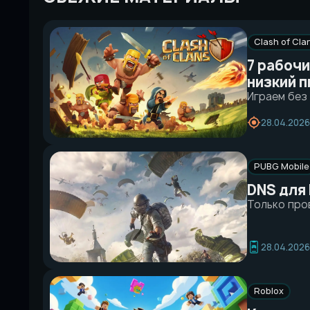
Clash of Cla
7 рабочи
низкий п
Играем без
28.04.2026
PUBG Mobile
DNS для 
Только про
28.04.2026
Roblox