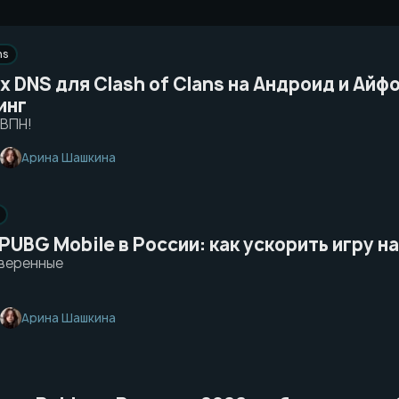
ns
х DNS для Clash of Clans на Андроид и Айф
инг
 ВПН!
Арина Шашкина
PUBG Mobile в России: как ускорить игру н
веренные
Арина Шашкина