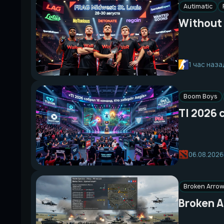
Autimatic
Without 
1 час наза
Boom Boys
TI 2026 
06.08.2026
Broken Arro
Broken 