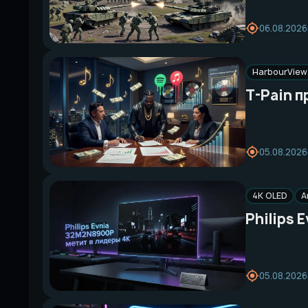
06.08.2026
HarbourView 
T-Pain п
05.08.2026
4K OLED
A
Philips 
05.08.2026