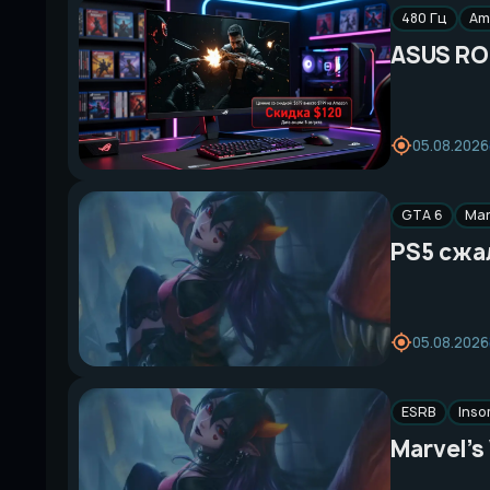
480 Гц
Am
ASUS RO
05.08.2026
GTA 6
Mar
PS5 сжал
05.08.2026
ESRB
Ins
Marvel’s