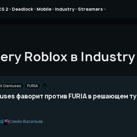
Новости
Новости
Новости
Новости
Новости
CS 2
Deadlock
Mobile
Industry
Streamers
Статьи
Статьи
Статьи
Статьи
Статьи
Гайды
Гайды
Гайды
Гайды
Гайды
гу Roblox в Industry
il Geniuses
FURIA
…
iuses фаворит против FURIA в решающем т
Семён Васильев
д