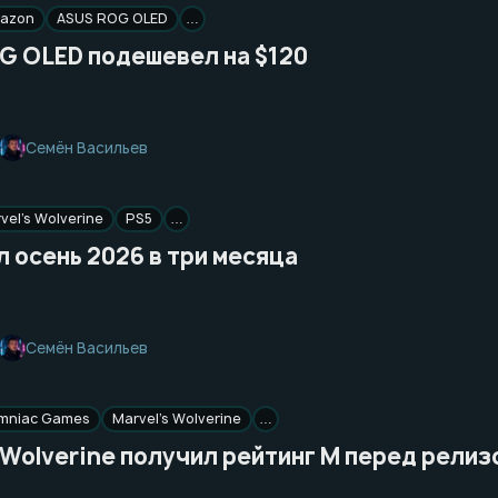
azon
ASUS ROG OLED
…
G OLED подешевел на $120
Семён Васильев
vel’s Wolverine
PS5
…
 осень 2026 в три месяца
Семён Васильев
omniac Games
Marvel’s Wolverine
…
 Wolverine получил рейтинг M перед релиз