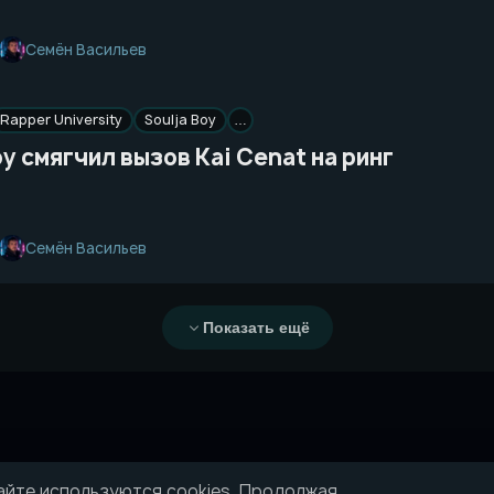
Семён Васильев
Rapper University
Soulja Boy
…
oy смягчил вызов Kai Cenat на ринг
Семён Васильев
Показать ещё
айте используются cookies. Продолжая