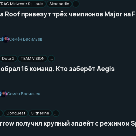
FRAG Midwest: St. Louis
Skadoodle
…
a Roof привезут трёх чемпионов Major на F
Семён Васильев
д
Dota 2
TEAM VISION
…
собрал 16 команд. Кто заберёт Aegis
Семён Васильев
w
Conquest
Slitherine
…
Arrow получил крупный апдейт с режимом S