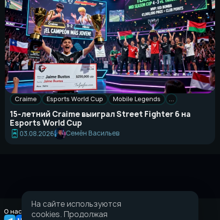
Craime
Esports World Cup
Mobile Legends
…
15-летний Craime выиграл Street Fighter 6 на
Esports World Cup
Семён Васильев
03.08.2026
На сайте используются
О нас
Правовая информация
cookies. Продолжая