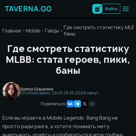
Перейти
к
Войти
содержимому
Где смотреть статистику MLBB:
Главная
Mobile
Гайды
баны
Где смотреть статистику
MLBB: стата героев, пики,
баны
Арина Шашкина
Опубликовано: 29.03.26 05:22
5 минут
Поделиться:
Если вы играете в Mobile Legends: Bang Bang не
просто ради ранга, а хотите понимать мету,
выигрывать драфты и разбираться в игре глубже,