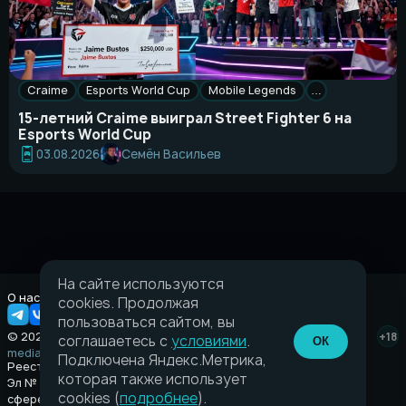
Craime
Esports World Cup
Mobile Legends
…
15-летний Craime выиграл Street Fighter 6 на
Esports World Cup
Семён Васильев
03.08.2026
На сайте используются
О нас
Правовая информация
cookies. Продолжая
пользоваться сайтом, вы
© 2026 Taverna.gg
+18
соглашаетесь с
условиями
.
ОК
media@taverna.gg
Подключена Яндекс.Метрика,
Реестровая запись:
которая также использует
Эл № ФС77-89710 выдано Федеральной службой по надзору в
cookies (
подробнее
).
сфере связи, информационных технологий и массовых