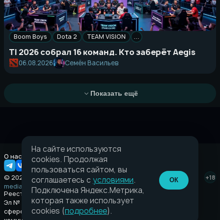
Boom Boys
Dota 2
TEAM VISION
…
TI 2026 собрал 16 команд. Кто заберёт Aegis
Семён Васильев
06.08.2026
Показать ещё
На сайте используются
О нас
Правовая информация
cookies. Продолжая
пользоваться сайтом, вы
© 2026 Taverna.gg
+18
соглашаетесь с
условиями
.
ОК
media@taverna.gg
Подключена Яндекс.Метрика,
Реестровая запись:
которая также использует
Эл № ФС77-89710 выдано Федеральной службой по надзору в
cookies (
подробнее
).
сфере связи, информационных технологий и массовых