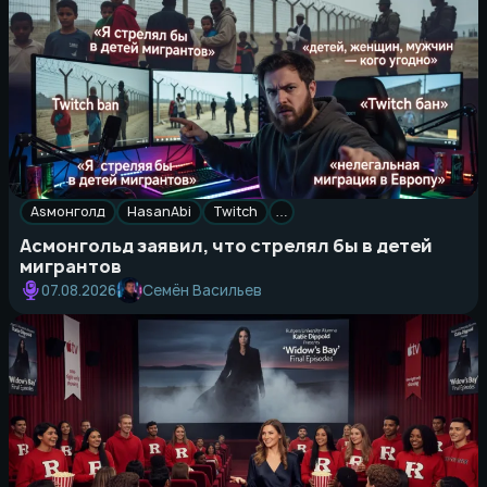
Asмонголд
HasanAbi
Twitch
…
Асмонгольд заявил, что стрелял бы в детей
мигрантов
Семён Васильев
07.08.2026