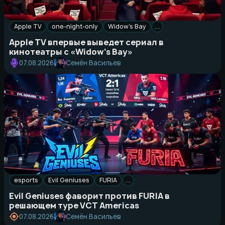
Apple TV
one-night-only
Widow’s Bay
…
Apple TV впервые выведет сериал в
кинотеатры с «Widow’s Bay»
Семён Васильев
07.08.2026
esports
Evil Geniuses
FURIA
…
Evil Geniuses фаворит против FURIA в
решающем туре VCT Americas
Семён Васильев
07.08.2026