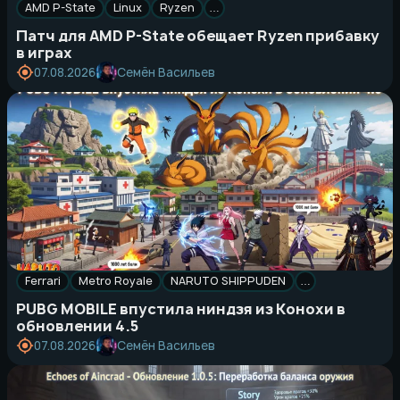
AMD P-State
Linux
Ryzen
…
Патч для AMD P-State обещает Ryzen прибавку
в играх
Семён Васильев
07.08.2026
Ferrari
Metro Royale
NARUTO SHIPPUDEN
…
PUBG MOBILE впустила ниндзя из Конохи в
обновлении 4.5
Семён Васильев
07.08.2026