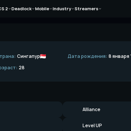
Новости
Новости
Новости
Новости
Новости
CS 2
Deadlock
Mobile
Industry
Streamers
Статьи
Статьи
Статьи
Статьи
Статьи
Гайды
Гайды
Гайды
Гайды
Гайды
трана:
Сингапур
Дата рождения:
8 января 
озраст:
28
Alliance
Level UP