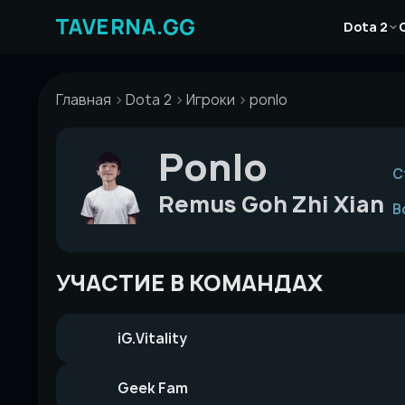
Перейти
Новости
к
Dota 2
Статьи
содержимому
Гайды
Главная
Dota 2
Игроки
ponlo
Ponlo
С
Remus Goh Zhi Xian
В
УЧАСТИЕ В КОМАНДАХ
iG.Vitality
Geek Fam