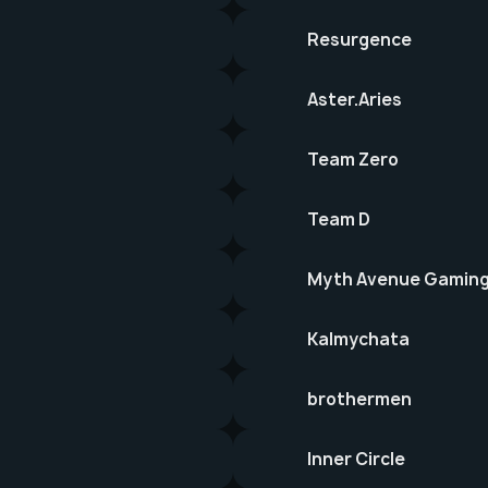
Resurgence
Aster.Aries
Team Zero
Team D
Myth Avenue Gamin
Kalmychata
brothermen
Inner Circle