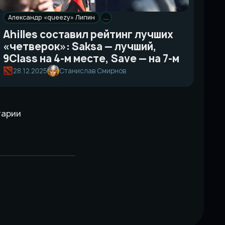
Александр «queezy» Липин
…
Ahilles составил рейтинг лучших
«четверок»: Saksa — лучший,
9Class на 4-м месте, Save — на 7-м
28.12.2025
Станислав Смирнов
тарии