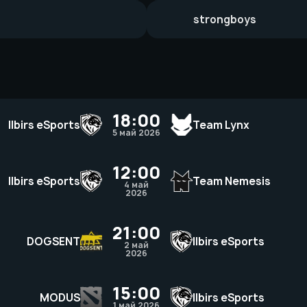
strongboys
18:00
Ilbirs eSports
Team Lynx
5 май 2026
12:00
Ilbirs eSports
Team Nemesis
4 май
2026
21:00
DOGSENT
Ilbirs eSports
2 май
2026
15:00
MODUS
Ilbirs eSports
1 май 2026