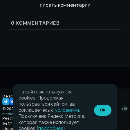
писать комментарии
0
КОММЕНТАРИЕВ
На сайте используются
О нас
Правовая информация
cookies. Продолжая
пользоваться сайтом, вы
© 2026 Taverna.gg
+18
соглашаетесь с
условиями
.
ОК
media@taverna.gg
Подключена Яндекс.Метрика,
Реестровая запись:
которая также использует
Эл № ФС77-89710 выдано Федеральной службой по надзору в
cookies (
подробнее
).
сфере связи, информационных технологий и массовых