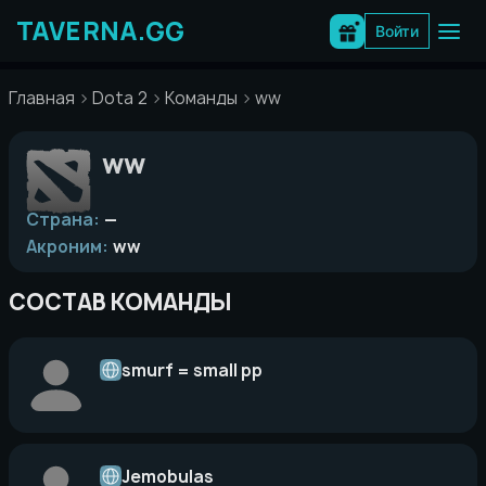
Перейти
к
Войти
содержимому
Главная
Dota 2
Команды
ww
ww
Страна:
—
Акроним:
ww
СОСТАВ КОМАНДЫ
smurf = small pp
Jemobulas