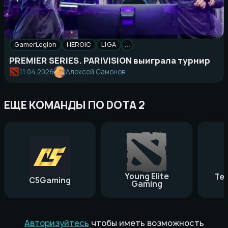
GamerLegion
HEROIC
L1GA
…
PREMIER SERIES. PARIVISION выиграла турнир
11.04.2026
Алексей Самонов
ЕЩЕ КОМАНДЫ ПО DOTA 2
Young Elite
Te
C5Gaming
Gaming
Авторизуйтесь
чтобы иметь возможность