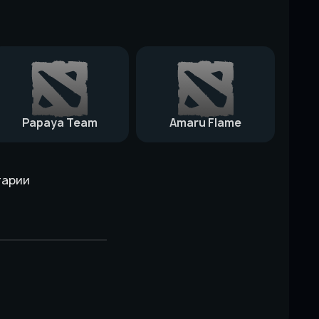
Papaya Team
Amaru Flame
тарии