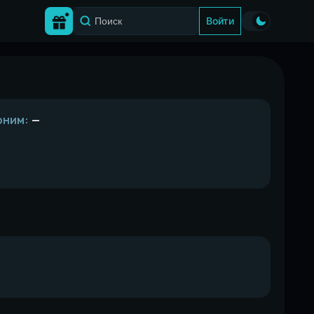
Войти
оним:
—