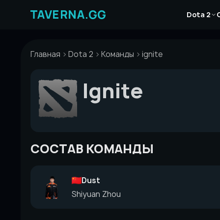
Перейти
Новости
к
Dota 2
Статьи
содержимому
Гайды
Главная
Dota 2
Команды
ignite
Ignite
СОСТАВ КОМАНДЫ
Dust
Shiyuan Zhou