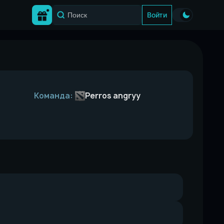
Войти
Команда:
Perros angryy