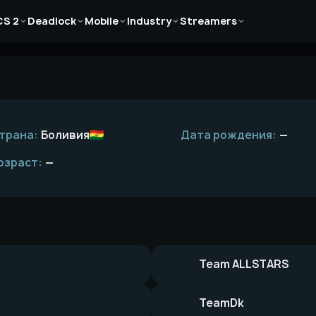
Новости
Новости
Новости
Новости
Новости
CS 2
Deadlock
Mobile
Industry
Streamers
Статьи
Статьи
Статьи
Статьи
Статьи
Гайды
Гайды
Гайды
Гайды
Гайды
трана:
Боливия
Дата рождения:
—
озраст:
—
Team ALLSTARS
TeamDk