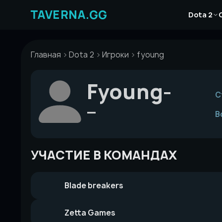
Перейти
Новости
к
Dota 2
Статьи
содержимому
Гайды
Главная
Dota 2
Игроки
fyoung
Fyoung-
С
—
В
УЧАСТИЕ В КОМАНДАХ
Blade breakers
Zetta Games