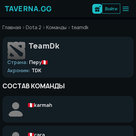
Перейти
к
Войти
содержимому
Главная
Dota 2
Команды
teamdk
TeamDk
Страна:
Перу
Акроним:
TDK
СОСТАВ КОМАНДЫ
karmah
cara