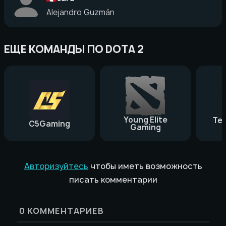
Alejandro Guzmán
ЕЩЕ КОМАНДЫ ПО DOTA 2
Young Elite
Te
C5Gaming
Gaming
Авторизуйтесь
чтобы иметь возможность
писать комментарии
0
КОММЕНТАРИЕВ