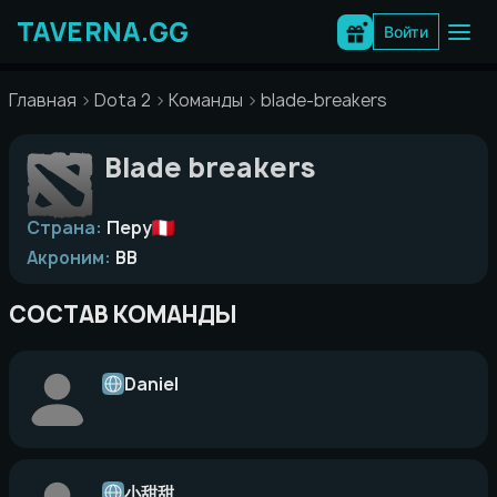
Перейти
к
Войти
содержимому
Главная
Dota 2
Команды
blade-breakers
Blade breakers
Страна:
Перу
Акроним:
BB
СОСТАВ КОМАНДЫ
Daniel
小甜甜