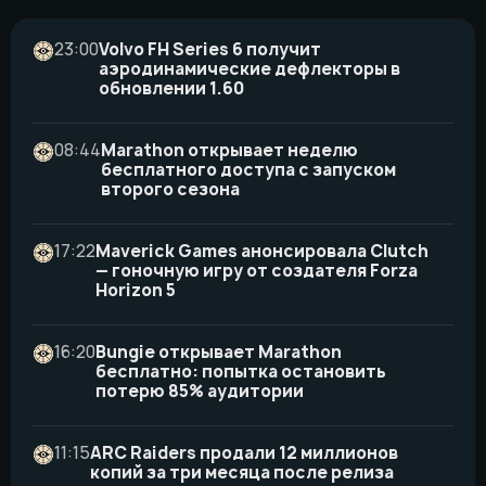
23:00
Volvo FH Series 6 получит
аэродинамические дефлекторы в
обновлении 1.60
08:44
Marathon открывает неделю
бесплатного доступа с запуском
второго сезона
17:22
Maverick Games анонсировала Clutch
— гоночную игру от создателя Forza
Horizon 5
16:20
Bungie открывает Marathon
бесплатно: попытка остановить
потерю 85% аудитории
11:15
ARC Raiders продали 12 миллионов
копий за три месяца после релиза