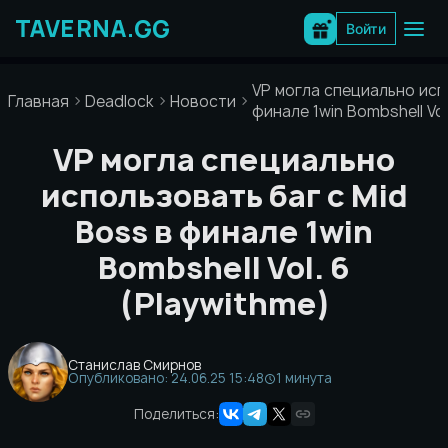
Перейти
к
Войти
содержимому
VP могла специально исп
Главная
Deadlock
Новости
финале 1win Bombshell Vol
VP могла специально
использовать баг с Mid
Boss в финале 1win
Bombshell Vol. 6
(Playwithme)
Станислав Смирнов
Опубликовано: 24.06.25 15:48
1 минута
Поделиться: