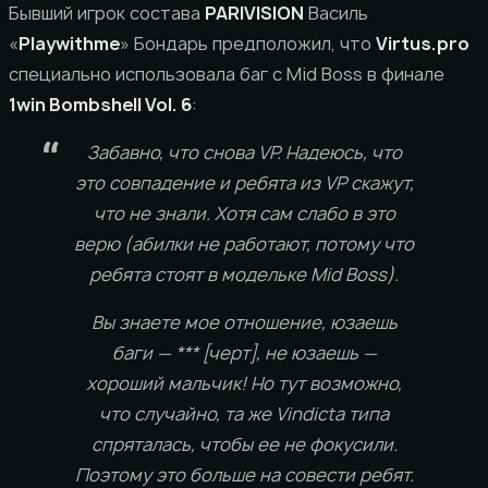
Бывший игрок состава
PARIVISION
Василь
«
Playwithme
» Бондарь предположил, что
Virtus.pro
специально использовала баг с Mid Boss в финале
1win Bombshell Vol. 6
:
Забавно, что снова VP. Надеюсь, что
это совпадение и ребята из VP скажут,
что не знали. Хотя сам слабо в это
верю (абилки не работают, потому что
ребята стоят в модельке Mid Boss).
Вы знаете мое отношение, юзаешь
баги — *** [черт], не юзаешь —
хороший мальчик! Но тут возможно,
что случайно, та же Vindicta типа
спряталась, чтобы ее не фокусили.
Поэтому это больше на совести ребят.