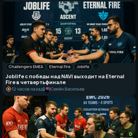
Challengers EMEA
Eternal Fire
Joblife
…
Joblife с победы над NAVI выходит на Eternal
Fire в четвертьфинале
Семён Васильев
12 часов назад