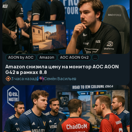
AGON by AOC
Amazon
AOC AGON G42
…
Amazon снизила цену на монитор AOC AGON
G42 в рамках 8.8
Семён Васильев
3 часа назад