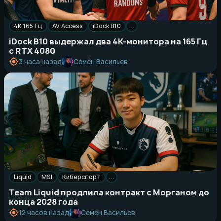
4K 165 Гц
AV Access
iDock B10
…
iDock B10 выдержал два 4K-монитора на 165 Гц
с RTX 4080
Семён Васильев
3 часа назад
Liquid
MSI
Киберспорт
…
Team Liquid продлила контракт с Морганом до
конца 2028 года
Семён Васильев
12 часов назад