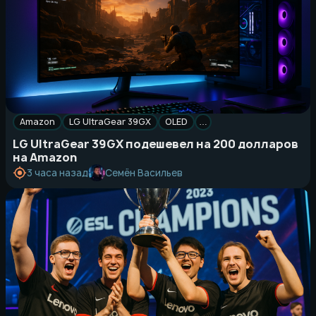
Amazon
LG UltraGear 39GX
OLED
…
LG UltraGear 39GX подешевел на 200 долларов
на Amazon
Семён Васильев
3 часа назад