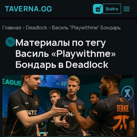
Перейти
к
Войти
содержимому
Главная
Deadlock
Василь "Playwithme" Бондарь
Материалы по тегу
Василь «Playwithme»
Бондарь в Deadlock