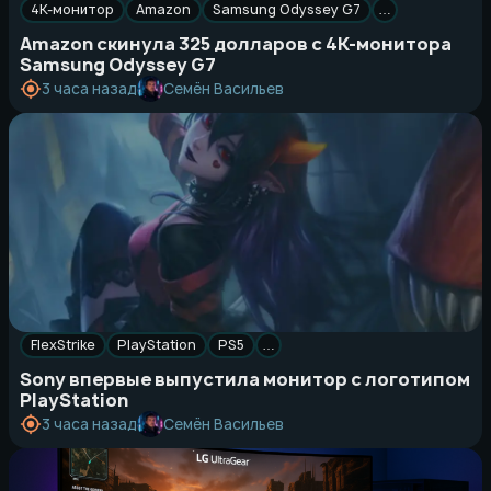
4K-монитор
Amazon
Samsung Odyssey G7
…
Amazon скинула 325 долларов с 4K-монитора
Samsung Odyssey G7
Семён Васильев
3 часа назад
FlexStrike
PlayStation
PS5
…
Sony впервые выпустила монитор с логотипом
PlayStation
Семён Васильев
3 часа назад