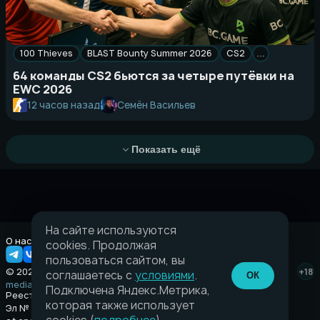
100 Thieves
BLAST Bounty Summer 2026
CS2
…
64 команды CS2 бьются за четыре путёвки на
EWC 2026
Семён Васильев
12 часов назад
Показать ещё
На сайте используются
О нас
Правовая информация
cookies. Продолжая
пользоваться сайтом, вы
© 2026 Taverna.gg
+18
соглашаетесь с
условиями
.
ОК
media@taverna.gg
Подключена Яндекс.Метрика,
Реестровая запись:
которая также использует
Эл № ФС77-89710 выдано Федеральной службой по надзору в