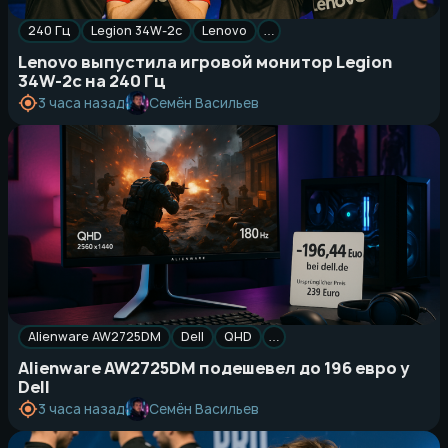
240 Гц
Legion 34W-2c
Lenovo
…
Lenovo выпустила игровой монитор Legion
34W-2c на 240 Гц
Семён Васильев
3 часа назад
Alienware AW2725DM
Dell
QHD
…
Alienware AW2725DM подешевел до 196 евро у
Dell
Семён Васильев
3 часа назад