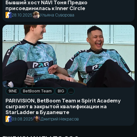
Бывший хост NAVI Тоня Предко
присоединилась к Inner Circle
28.10.2025
Ульяна Суворова
9INE
BetBoom Team
BIG
…
PARIVISION, BetBoom Team и Spirit Academy
сыграют в закрытой квалификации на
StarLadder в Будапеште
09.08.2025
Дмитрий Некрасов