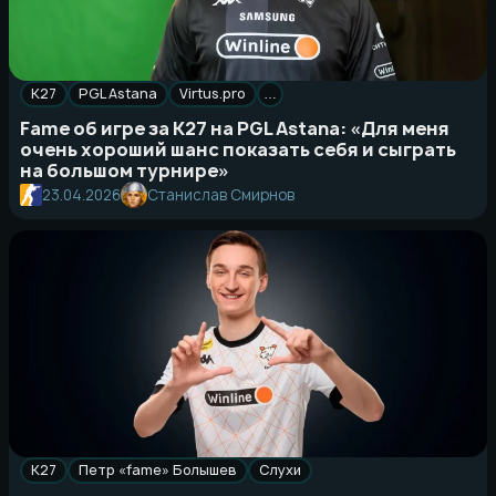
K27
PGL Astana
Virtus.pro
…
Fame об игре за K27 на PGL Astana: «Для меня
очень хороший шанс показать себя и сыграть
на большом турнире»
23.04.2026
Станислав Смирнов
K27
Петр «fame» Болышев
Слухи