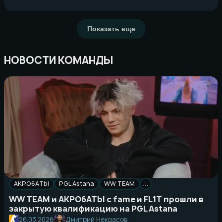
Показать еще
НОВОСТИ КОМАНДЫ
AKPO6ATbI
PGL Astana
WW TEAM
…
WW TEAM и AKPO6ATbI с fame и FL1T прошли в
закрытую квалификацию на PGL Astana
26.03.2026
Дмитрий Некрасов