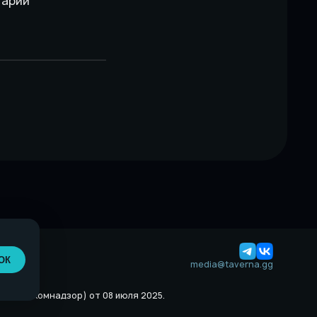
тарии
ОК
media@taverna.gg
й (Роскомнадзор) от 08 июля 2025.