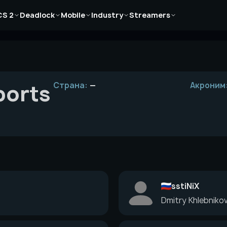
Новости
Новости
Новости
Новости
Новости
CS 2
Deadlock
Mobile
Industry
Streamers
Статьи
Статьи
Статьи
Статьи
Статьи
Гайды
Гайды
Гайды
Гайды
Гайды
ports
Страна:
—
Акроним
sstiNiX
Dmitry Khlebniko