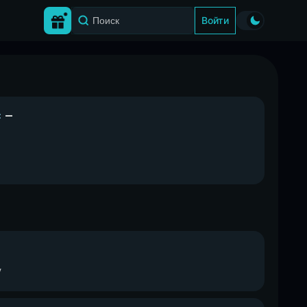
Войти
:
—
v