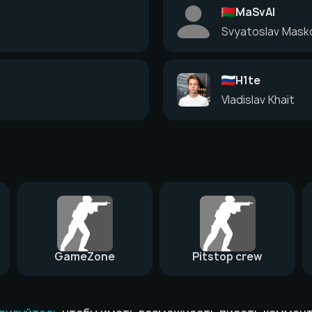
MaSvAl
Svyatoslav Mask
H1te
Vladislav Khait
GameZone
Pitstop crew