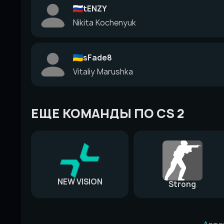
tENZY
Nikita Kochenyuk
sFade8
Vitaliy Marushka
ЕЩЕ КОМАНДЫ ПО CS 2
NEW VISION
Strong