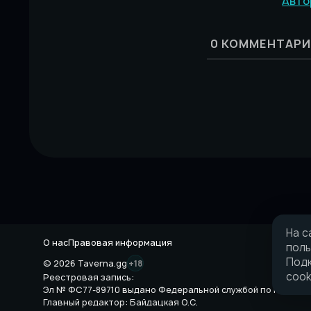
Авто
0
КОММЕНТАРИ
На с
О нас
Правовая информация
поль
Подк
© 2026 Taverna.gg
+18
cook
Реестровая запись:
Эл № ФС77-89710 выдано Федеральной службой по надзору 
Главный редактор: Байдацкая О.С.