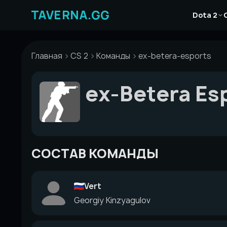
Перейти
Новости
к
Dota 2
Статьи
содержимому
Гайды
Главная
CS 2
Команды
ex-betera-esports
ex-Betera Es
СОСТАВ КОМАНДЫ
Vert
Georgiy Kinzyagulov