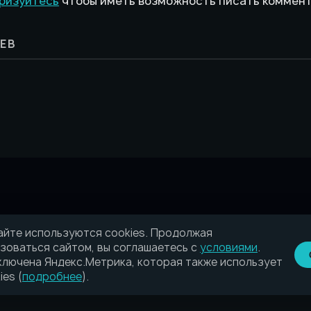
ризуйтесь
чтобы иметь возможность писать коммен
ЕВ
айте используются cookies. Продолжая
зоваться сайтом, вы соглашаетесь с
условиями
.
лючена Яндекс.Метрика, которая также использует
ies (
подробнее
).
в сфере связи, информационных технологий и массовых коммуникаци