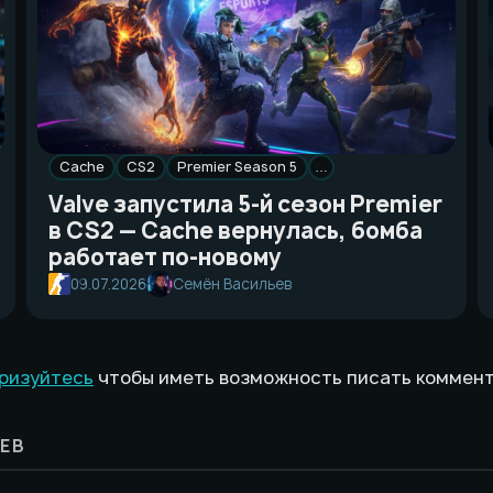
Cache
CS2
Premier Season 5
…
Valve запустила 5-й сезон Premier
в CS2 — Cache вернулась, бомба
работает по-новому
09.07.2026
Семён Васильев
ризуйтесь
чтобы иметь возможность писать коммен
ЕВ