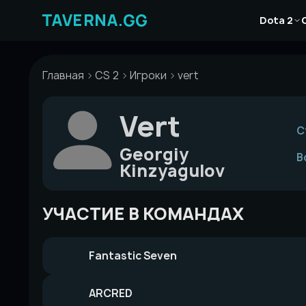
Перейти
Новости
к
Dota 2
Статьи
содержимому
Гайды
Главная
CS 2
Игроки
vert
Vert
С
Georgiy
В
Kinzyagulov
УЧАСТИЕ В КОМАНДАХ
Fantastic Seven
ARCRED