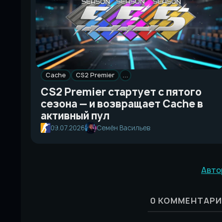
Cache
CS2 Premier
…
CS2 Premier стартует с пятого
сезона — и возвращает Cache в
активный пул
09.07.2026
Семён Васильев
Авто
0
КОММЕНТАРИ