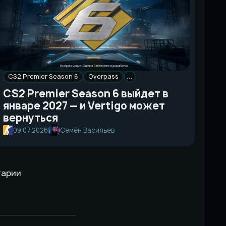
CS2 Premier Season 6
Overpass
…
CS2 Premier Season 6 выйдет в
январе 2027 — и Vertigo может
вернуться
09.07.2026
Семён Васильев
тарии