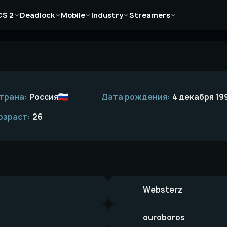
Новости
Новости
Новости
Новости
Новости
CS 2
Deadlock
Mobile
Industry
Streamers
Статьи
Статьи
Статьи
Статьи
Статьи
Гайды
Гайды
Гайды
Гайды
Гайды
трана:
Россия
Дата рождения:
4 декабря 19
озраст:
26
Websterz
ouroboros