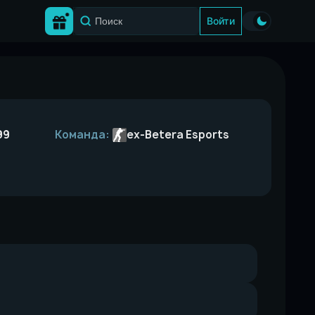
Войти
99
Команда:
ex-Betera Esports