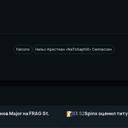
Falcons
Нильс-Кристиан «NaToSaphiX» Силлассен
нов Major на FRAG St.
03:52
Spinx оценил титу