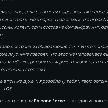
ечательно, если бы агенты и организации перест
в мои тесты. Не в первый раз слышу, что игрок X 
саны, хотя ни один состав не был выбран и ни од
н.
стало достоянием общественности, так что переш
ые лгут. Мне говорят, что этот же человек все е
то, чтобы «переманить» игроков с моих тестов, 
у отправили этот твит.
 в том же духе, и я разоблачу тебя и твою орган
 в CS.
стал тренером
Falcons Force
— ни один игрок со