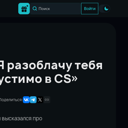
Войти
Я разоблачу тебя
устимо в CS»
Поделиться:
 высказался про