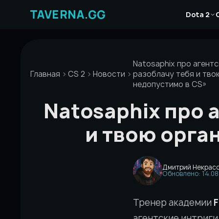
Перейти
Новости
к
Dota 2
Статьи
содержимому
Гайды
Natosaphix про агентс
Главная
CS 2
Новости
разоблачу тебя и тво
недопустимо в CS»
Natosaphix про 
и твою орга
Дмитрий Некрас
Обновлено: 14.08
Тренер академии
F
агентские интриги 