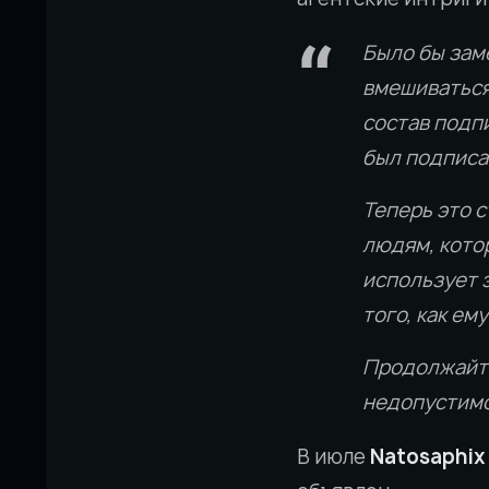
Было бы зам
вмешиваться 
состав подпи
был подписа
Теперь это 
людям, котор
использует э
того, как ем
Продолжайте
недопустимо
В июле
Natosaphix