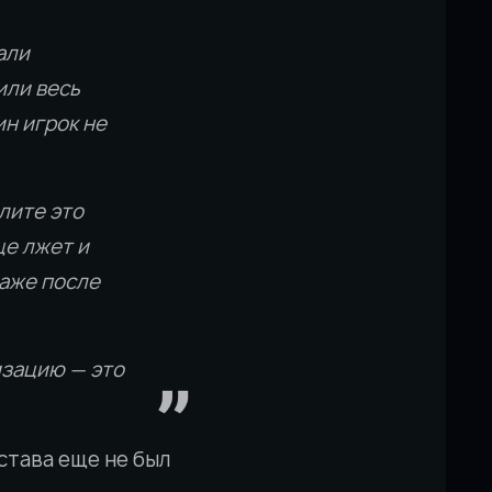
али
или весь
ин игрок не
лите это
ще лжет и
даже после
изацию — это
става еще не был