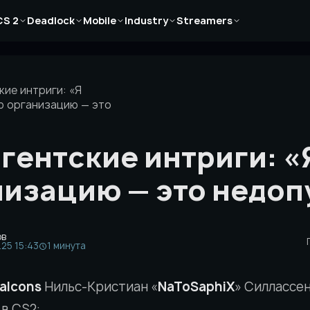
Новости
Новости
Новости
Новости
Новости
CS 2
Deadlock
Mobile
Industry
Streamers
Статьи
Статьи
Статьи
Статьи
Статьи
Гайды
Гайды
Гайды
Гайды
Гайды
кие интриги: «Я
ю организацию — это
агентские интриги: «
низацию — это недоп
ов
.25 15:43
1 минута
alcons
Нильс-Кристиан «
NaToSaphiX
» Силлассен
в CS2: