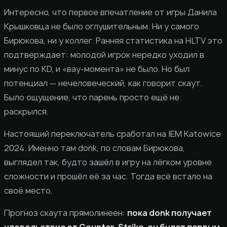
Интересно, что первое впечатление от игры Данила
Крышковца не было оглушительным. Ни у самого
Бирюкова, ни у коллег. Ранняя статистика на HLTV это
подтверждает: молодой игрок нередко уходил в
минус по KD, и «вау-момента» не было. Но был
потенциал — нечеловеческий, как говорит скаут.
Было ощущение, что парень просто ещё не
раскрылся.
Настоящий переключатель сработал на IEM Katowice
2024. Именно там donk, по словам Бирюкова,
выглядел так, будто зашёл в игру на лёгком уровне
сложности и прошёл её за час. Тогда всё встало на
своё место.
Прогноз скаута прямолинеен:
пока donk получает
удовольствие от Counter-Strike, он будет первым