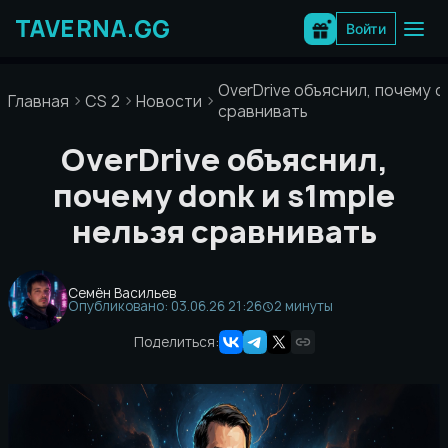
Перейти
к
Войти
содержимому
OverDrive объяснил, почему d
Главная
CS 2
Новости
сравнивать
OverDrive объяснил,
почему donk и s1mple
нельзя сравнивать
Семён Васильев
Опубликовано: 03.06.26 21:26
2 минуты
Поделиться: