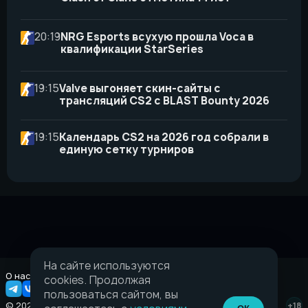
20:19
NRG Esports всухую прошла Voca в
квалификации StarSeries
19:15
Valve выгоняет скин-сайты с
трансляций CS2 с BLAST Bounty 2026
19:15
Календарь CS2 на 2026 год собрали в
единую сетку турниров
На сайте используются
О нас
Правовая информация
cookies. Продолжая
пользоваться сайтом, вы
© 2026 Taverna.gg
+18