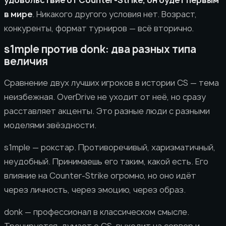
в мире
. Никакого другого условия нет. Возраст,
конкуренты, формат турниров — всё вторично.
s1mple против donk: два разных типа
величия
Сравнение двух лучших игроков в истории CS — тема
неизбежная. OverDrive не уходит от неё, но сразу
расставляет акценты. Это разные люди с разными
моделями звёздности.
s1mple — рокстар. Противоречивый, харизматичный,
неудобный. Принимаешь его таким, какой есть. Его
влияние на Counter-Strike огромно, но оно идёт
через личность, через эмоцию, через образ.
donk — профессионал в классическом смысле.
Тренируется, думает о CS, выходит на сервер и