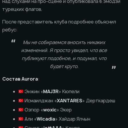
над слухами на про-сцене и опубликовала 6 эмодзи
турецких флагов.
После представитель клуба подробнее объяснил
ребус:
Мы не собираемся вносить никаких
изменений. Я просто увидел, что все
публикуют подобное, и подумал, что
будет круто.
Состав Aurora
:
Энжин «
MAJ3R
» Кюпели
Исмаилджан «
XANTARES
» Дерткардеш
Озгюр «
woxic
» Экер
Али «
Wicadia
» Хайдар Ялчын