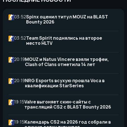
03:52
Spinx оценил титул MOUZ на BLAST
Bounty 2026
03:52
Team Spirit поднялись на второе
место HLTV
20:19
MOUZ и Natus Vincere взяли трофеи,
Clash of Clans отметила 14 лет
20:19
NRG Esports всухую прошла Voca в
квалификации StarSeries
19:15
Valve выгоняет скин-сайты с
трансляций CS2 с BLAST Bounty 2026
19:15
Календарь CS2 на 2026 год собрали в