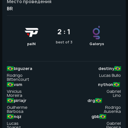
Место проведения
BR
2 : 1
best of 3
paiN
Galorys
biguzera
destiny
Rodrigo
Lucas Bullo
Bittencourt
vsm
nython
Vinicius
Gabriel
Moreira
Lino
piriajr
drg
Guilherme
Rodrigo
Barbosa
Ausenka
nqz
gbb
Lucas
Gabriel
Soarez
Pereira