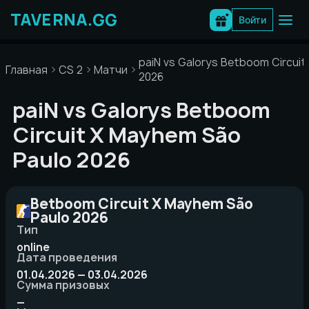
Перейти
к
Войти
содержимому
paiN vs Galorys Betboom Circui
Главная
CS 2
Матчи
2026
paiN vs Galorys Betboom
Circuit X Mayhem São
Paulo 2026
Betboom Circuit X Mayhem São
Paulo 2026
Тип
online
Дата проведения
01.04.2026 — 03.04.2026
Сумма призовых
—