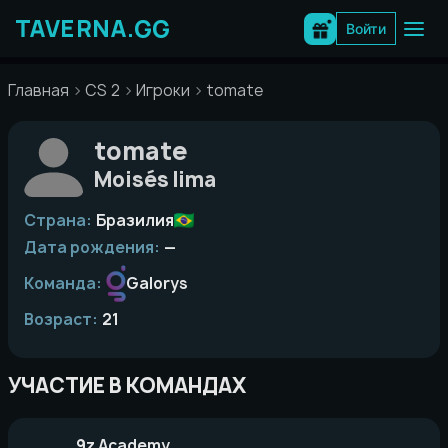
Перейти
к
Войти
содержимому
Главная
CS 2
Игроки
tomate
tomate
Moisés lima
Страна:
Бразилия
Дата рождения:
—
Команда:
Galorys
Возраст:
21
УЧАСТИЕ В КОМАНДАХ
9z Academy