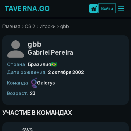
Перейти
к
Войти
содержимому
Главная
CS 2
Игроки
gbb
gbb
Gabriel Pereira
Страна:
Бразилия
Дата рождения:
2 октября 2002
Команда:
Galorys
Возраст:
23
УЧАСТИЕ В КОМАНДАХ
SWS