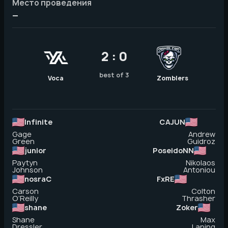
Место проведения
—
2 : 0
best of 3
Voca
Zomblers
Infinite
CAJUN
Gage
Andrew
Green
Guidroz
junior
PoseidoNN
Paytyn
Nikolaos
Johnson
Antoniou
nosraC
FxRE
Carson
Colton
O’Reilly
Thrasher
shane
Zoker
Shane
Max
Dressler
Laping