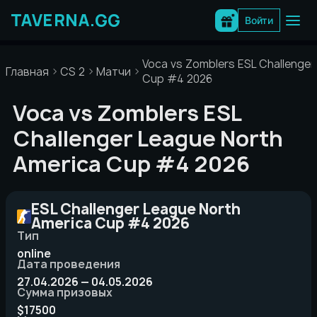
Перейти
к
Войти
содержимому
Voca vs Zomblers ESL Challenger
Главная
CS 2
Матчи
Cup #4 2026
Voca vs Zomblers ESL
Challenger League North
America Cup #4 2026
ESL Challenger League North
America Cup #4 2026
Тип
online
Дата проведения
27.04.2026 — 04.05.2026
Сумма призовых
$17500