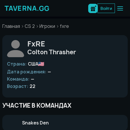
Перейти
к
Войти
содержимому
Главная
CS 2
Игроки
fxre
FxRE
Colton Thrasher
Страна:
США
Дата рождения:
—
Команда:
—
Возраст:
22
УЧАСТИЕ В КОМАНДАХ
Snakes Den