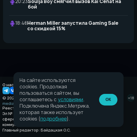
20:23
Soulja Boy смягчил вызов Kai Cenat на
бой
18:46
Herman Miller запустила Gaming Sale
со скидкой 15%
На сайте используются
О нас
Правовая информация
cookies. Продолжая
пользоваться сайтом, вы
© 2026 Taverna.gg
+18
соглашаетесь с
условиями
.
ОК
media@taverna.gg
Подключена Яндекс.Метрика,
Реестровая запись:
которая также использует
Эл № ФС77-89710 выдано Федеральной службой по надзору в
cookies (
подробнее
).
сфере связи, информационных технологий и массовых
коммуникаций (Роскомнадзор) от 08 июля 2025.
Главный редактор: Байдацкая О.С.