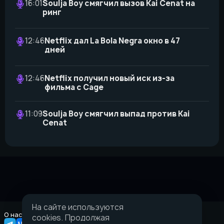
16:01
Soulja Boy смягчил вызов Kai Cenat на
ринг
12:46
Netflix дал La Bola Negra окно в 47
дней
12:46
Netflix получил новый иск из-за
фильма с Cage
11:09
Soulja Boy смягчил выпад против Kai
Cenat
На сайте используются
О нас
Правовая информация
cookies. Продолжая