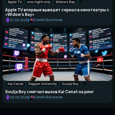
Apple TV
one-night-only
Widow’s Bay
…
Apple TV впервые выведет сериал в кинотеатры с
«Widow’s Bay»
Семён Васильев
07.08.2026
Kai Cenat
Rapper University
Soulja Boy
…
Soulja Boy смягчил вызов Kai Cenat на ринг
Семён Васильев
05.08.2026