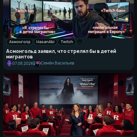
Asмонголд
HasanAbi
Twitch
…
Асмонгольд заявил, что стрелял бы в детей
мигрантов
Семён Васильев
07.08.2026