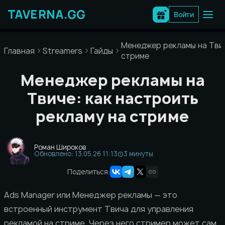
Перейти
к
Войти
содержимому
Менеджер рекламы на Твич
Главная
Streamers
Гайды
стриме
Менеджер рекламы на
Твиче: как настроить
рекламу на стриме
Роман Широков
Обновлено: 13.05.26 11:13
3 минуты
Поделиться:
Ads Manager или Менеджер рекламы — это
встроенный инструмент Твича для управления
рекламой на стриме. Через него стример может сам