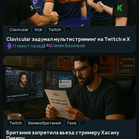
Clavicular
Kick
Twitch
…
Clavicular задумал мультистриминг на Twitch и X
Семён Васильев
11 минут назад
Twitch
Великобритания
Газа
…
Британия запретила въезд стримеру Хасану
Пикеру