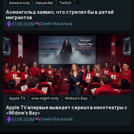
Asмонголд
HasanAbi
Twitch
…
Асмонгольд заявил, что стрелял бы в детей
мигрантов
Семён Васильев
07.08.2026
Apple TV
one-night-only
Widow’s Bay
…
Apple TV впервые выведет сериал в кинотеатры с
«Widow’s Bay»
Семён Васильев
07.08.2026