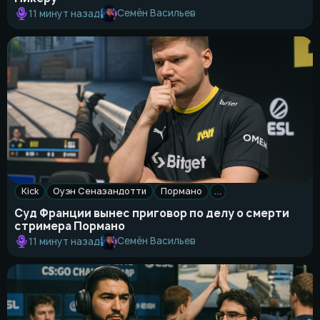
Семён Васильев
11 минут назад
Kick
Оуэн Сеназандотти
Пормано
…
Суд Франции вынес приговор по делу о смерти
стримера Пормано
Семён Васильев
11 минут назад