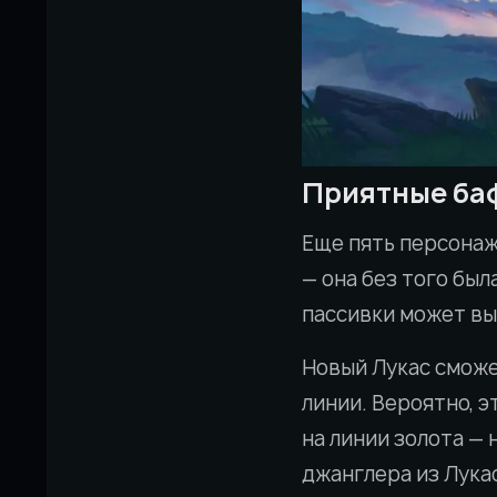
Приятные ба
Еще пять персонаж
— она без того бы
пассивки может вы
Новый Лукас сможет
линии. Вероятно, э
на линии золота — 
джанглера из Лука