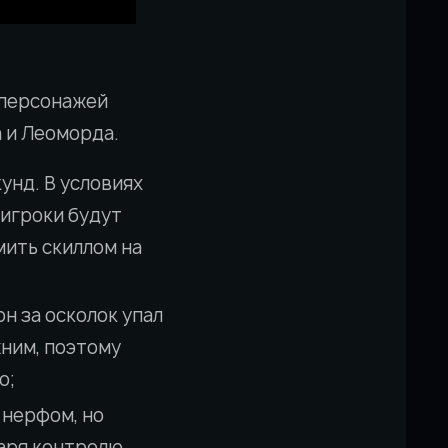
 персонажей
а и Леоморда.
кунд. В условиях
 игроки будут
мить скиллом на
н за осколок упал
жним, поэтому
о;
 нерфом, но
даря контролю