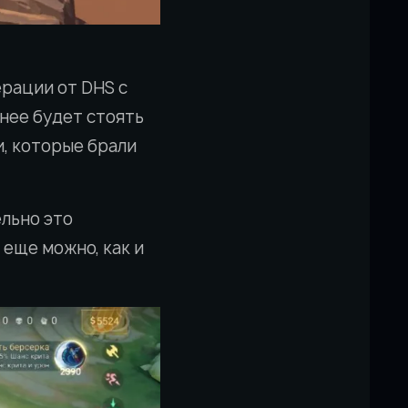
рации от DHS с
нее будет стоять
и, которые брали
ельно это
 еще можно, как и