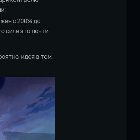
и;
ижен с 200% до
го силе это почти
оятно, идея в том,