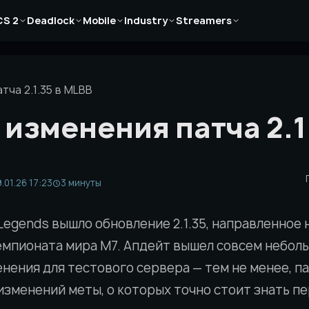
Новости
Новости
Новости
Новости
Новости
CS 2
Deadlock
Mobile
Industry
Streamers
Статьи
Статьи
Статьи
Статьи
Статьи
Гайды
Гайды
Гайды
Гайды
Гайды
тча 2.1.35 в MLBB
 изменения патча 2.1
.01.26 17:23
3 минуты
 Legends вышло обновление 2.1.35, направленное 
емпионата мира M7. Апдейт вышел совсем небол
нения для тестового сервера — тем не менее, п
изменений меты, о которых точно стоит знать 