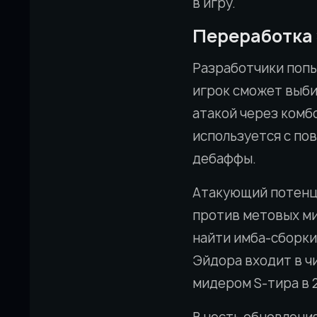
в игру.
Переработка
Разработчики попы
игрок сможет выб
атакой через комб
используется с по
дебаффы.
Атакующий потенци
против метовых ми
найти имба-сборки 
Эйдора входит в чи
мидером S-тира в 2