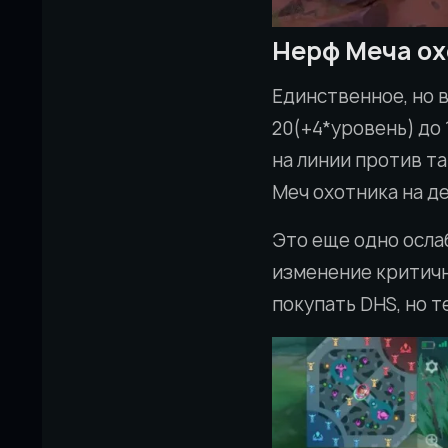
Нерф Меча ох
Единственное, но 
20(+4*уровень) до
на линии против т
Меч охотника на д
Это еще одно ослаб
изменение критичны
покупать DHS, но т