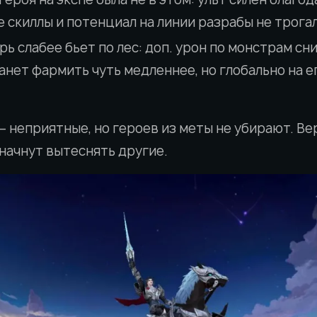
е скиллы и потенциал на линии разрабы не трогал
рь слабее бьет по лес: доп. урон по монстрам сн
анет фармить чуть медленнее, но глобально на е
 неприятные, но героев из меты не убирают. Вер
 начнут вытеснять другие.