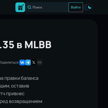
Войти
.35 в MLBB
Поделиться:
на правки баланса
ьшим, оставив
атч привнес
перед возвращением