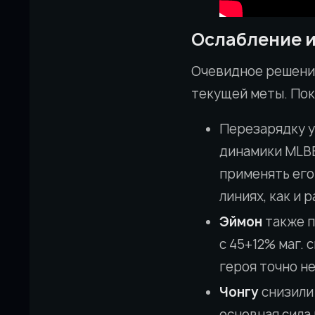
Ослабление 
Очевидное решение
текущей меты. Пок
Перезарядку 
динамики MLBB 
применять его
линиях, как и 
Эймон
также п
с 45+12% маг.
героя точно не
Чонгу
снизили
основная сила 