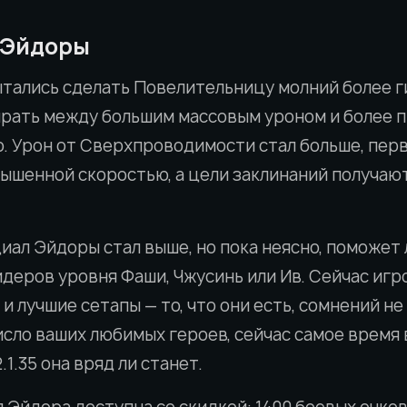
 Эйдоры
тались сделать Повелительницу молний более ги
ирать между большим массовым уроном и более 
о. Урон от Сверхпроводимости стал больше, пер
вышенной скоростью, а цели заклинаний получа
ал Эйдоры стал выше, но пока неясно, поможет 
деров уровня Фаши, Чжусинь или Ив. Сейчас иг
и лучшие сетапы — то, что они есть, сомнений не
сло ваших любимых героев, сейчас самое время 
.1.35 она вряд ли станет.