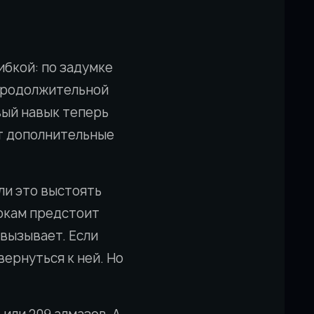
бкой: по задумке
продолжительной
вый навык теперь
ют дополнительные
ли это выстоять
рокам предстоит
 вызывает. Если
вернуться к ней. Но