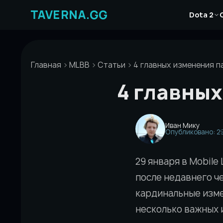
Перейти
Новости
к
Dota 2
Статьи
содержимому
Гайды
Главная
MLBB
Статьи
4 главных изменения па
4 главных
Иван Мику
Опубликовано: 29
29 января в Mobile
после недавнего ч
кардинальные изме
несколько важных 