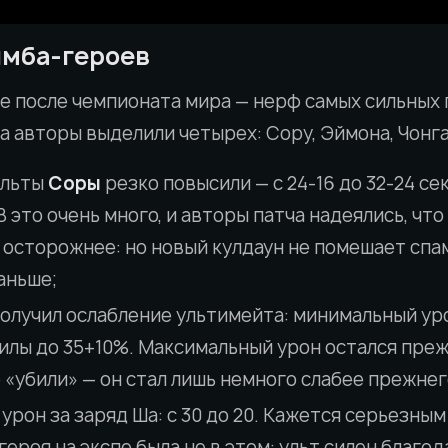
имба-героев
 после чемпионата мира — нерф самых сильных
а авторы выделили четырех: Сору, Эймона, Чонг
ульты
Соры
резко повысили — с 24-16 до 32-24 се
это очень много, и авторы патча надеялись, что
 осторожнее: но новый кулдаун не помешает спа
раньше;
олучил ослабление ультимейта: минимальный уро
 силы до 35+10%. Максимальный урон остался пре
 «убили» — он стал лишь немного слабее прежнег
 урон за заряд Ша: с 30 до 20. Кажется серьезным
героя на экспе была не в этом: ульт силен благо