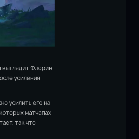
и выглядит Флорин
после усиления
но усилить его на
екоторых матчапах
тает, так что