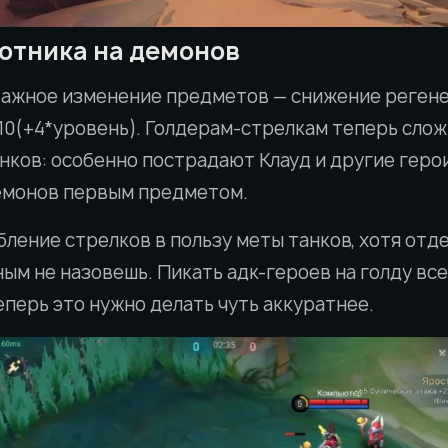
отника на демонов
важное изменение предметов — снижение регене
 10(+4*уровень). Голдерам-стрелкам теперь слож
анков: особенно пострадают Клауд и другие геро
емонов первым предметом.
ление стрелков в пользу меты танков, хотя отд
м не назовешь. Пикать адк-героев на голду все
еперь это нужно делать чуть аккуратнее.