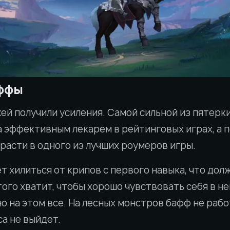
ффы
ей получили усиления. Самой сильной из пятерк
ла эффективным лекарем в рейтинговых играх, а 
расти в одного из лучших роумеров игры.
 хилиться от крипов с первого навыка, что долж
того хватит, чтобы хорошо чувствовать себя в н
но на этом все. На лесных монстров бафф не рабо
са не выйдет.