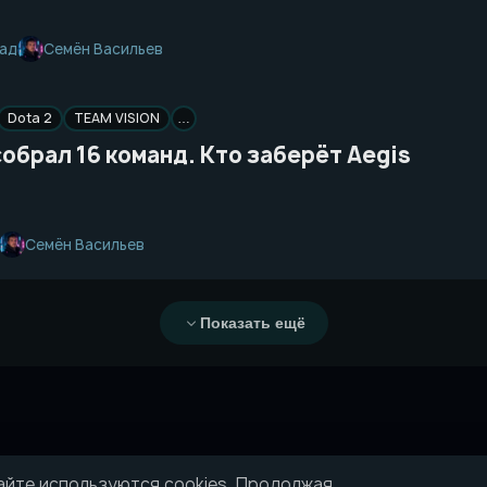
Семён Васильев
зад
Dota 2
TEAM VISION
…
собрал 16 команд. Кто заберёт Aegis
Семён Васильев
Показать ещё
айте используются cookies. Продолжая