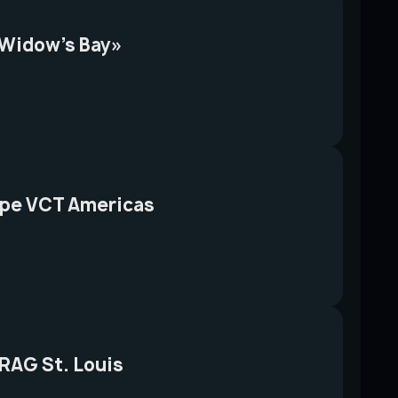
«Widow’s Bay»
уре VCT Americas
RAG St. Louis