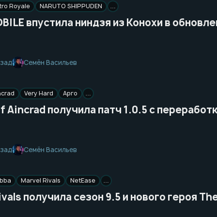
ro Royale
NARUTO SHIPPUDEN
…
ILE впустила ниндзя из Конохи в обновле
Семён Васильев
азад
ncrad
Very Hard
Арго
…
f Aincrad получила патч 1.0.5 с перерабо
Семён Васильев
азад
abba
Marvel Rivals
NetEase
…
ivals получила сезон 9.5 и нового героя Th