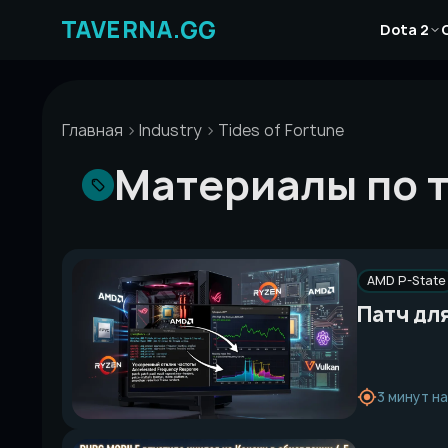
Перейти
Новости
к
Dota 2
Статьи
содержимому
Гайды
Главная
Industry
Tides of Fortune
Материалы по те
AMD P-State
Патч для
3 минут н