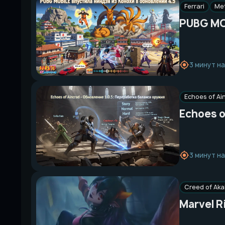
Ferrari
Met
PUBG MOB
3 минут н
Echoes of Ai
Echoes o
3 минут н
Creed of Ak
Marvel R