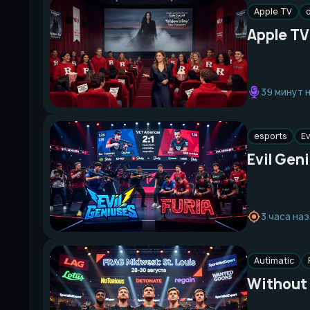
Apple TV
Apple TV
39 минут 
esports
Ev
Evil Gen
3 часа на
Autimatic
Without 