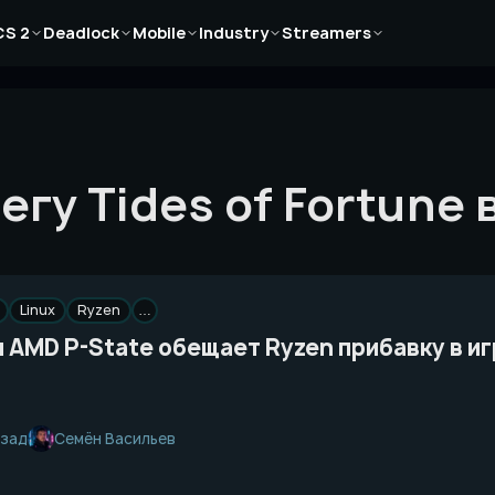
Новости
Новости
Новости
Новости
Новости
CS 2
Deadlock
Mobile
Industry
Streamers
Статьи
Статьи
Статьи
Статьи
Статьи
Гайды
Гайды
Гайды
Гайды
Гайды
гу Tides of Fortune в
Linux
Ryzen
…
 AMD P-State обещает Ryzen прибавку в и
Семён Васильев
азад