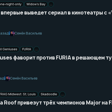
one-night-only
Widow’s Bay
…
 впервые выведет сериал в кинотеатры с 
Семён Васильев
назад
il Geniuses
FURIA
…
iuses фаворит против FURIA в решающем т
Семён Васильев
зад
FRAG Midwest: St. Louis
Skadoodle
…
a Roof привезут трёх чемпионов Major на F