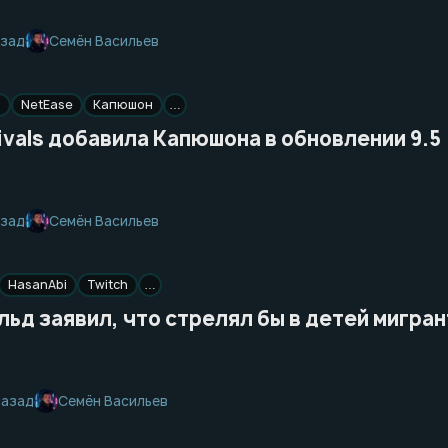
Семён Васильев
азад
s
NetEase
Капюшон
…
ivals добавила Капюшона в обновлении 9.5
Семён Васильев
азад
HasanAbi
Twitch
…
ьд заявил, что стрелял бы в детей мигра
Семён Васильев
назад