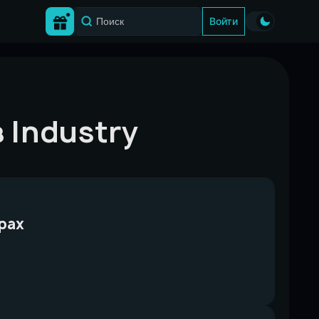
Войти
 Industry
грах