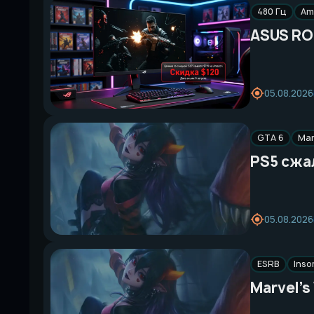
480 Гц
Am
ASUS RO
05.08.2026
GTA 6
Mar
PS5 сжал
05.08.2026
ESRB
Ins
Marvel’s