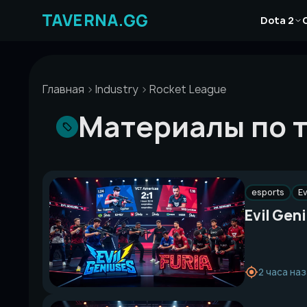
Перейти
Новости
к
Dota 2
Статьи
содержимому
Гайды
Главная
Industry
Rocket League
Материалы по т
esports
Ev
Evil Gen
2 часа на