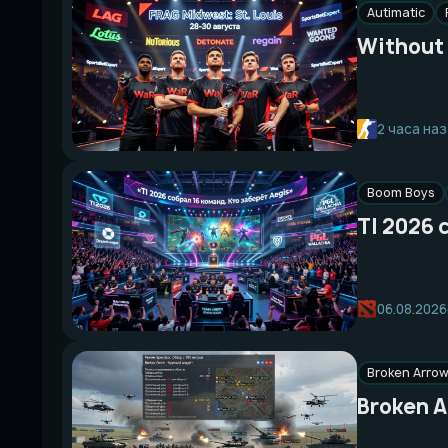
Autimatic
Without 
2 часа на
Boom Boys
TI 2026 
06.08.2026
Broken Arro
Broken 