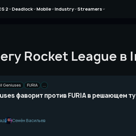
Новости
Новости
Новости
Новости
Новости
CS 2
Deadlock
Mobile
Industry
Streamers
Статьи
Статьи
Статьи
Статьи
Статьи
Гайды
Гайды
Гайды
Гайды
Гайды
егу Rocket League в 
il Geniuses
FURIA
…
iuses фаворит против FURIA в решающем т
Семён Васильев
зад