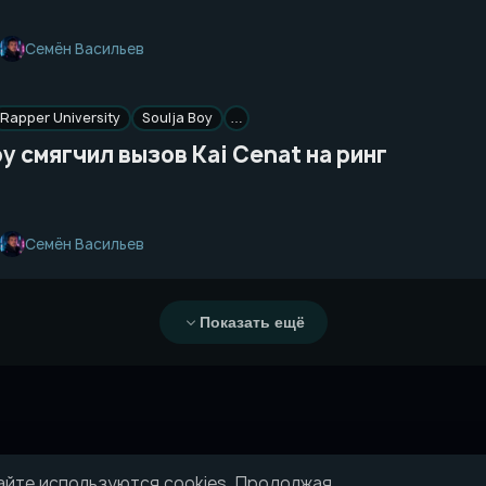
Семён Васильев
Rapper University
Soulja Boy
…
oy смягчил вызов Kai Cenat на ринг
Семён Васильев
Показать ещё
айте используются cookies. Продолжая