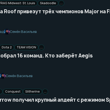
FRAG Midwest: St. Louis
Skadoodle
…
a Roof привезут трёх чемпионов Major на F
Семён Васильев
зад
Dota 2
TEAM VISION
…
собрал 16 команд. Кто заберёт Aegis
Семён Васильев
w
Conquest
Slitherine
…
Arrow получил крупный апдейт с режимом S