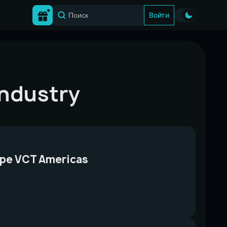
Войти
Industry
уре VCT Americas