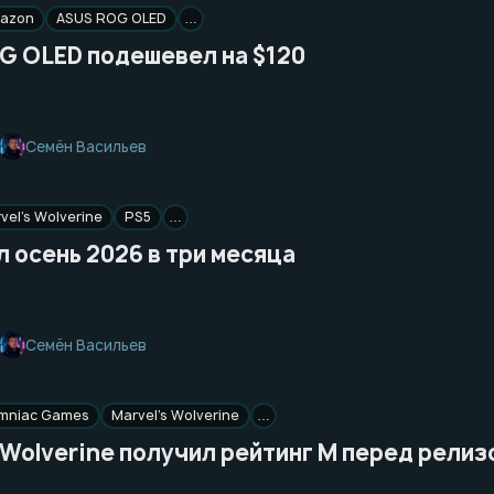
azon
ASUS ROG OLED
…
G OLED подешевел на $120
Семён Васильев
vel’s Wolverine
PS5
…
 осень 2026 в три месяца
Семён Васильев
omniac Games
Marvel’s Wolverine
…
 Wolverine получил рейтинг M перед релиз