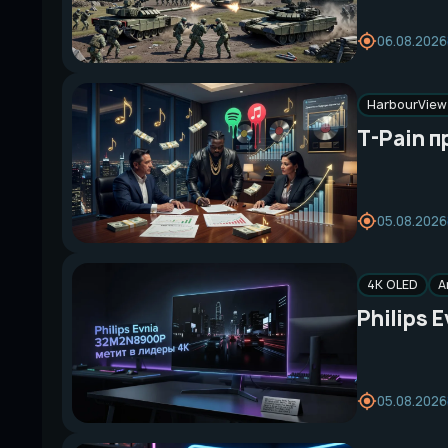
06.08.2026
HarbourView 
T-Pain п
05.08.2026
4K OLED
A
Philips 
05.08.2026